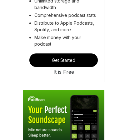
Unlimited storage and
bandwidth
Comprehensive podcast stats
Distribute to Apple Podcasts,
Spotify, and more
Make money with your
podcast
Get Started
It is Free