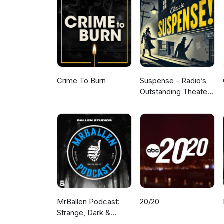
Crime To Burn
Suspense - Radio’s
Outstanding Theater
of Thrills
MrBallen Podcast:
20/20
Strange, Dark &
Mysterious Stories