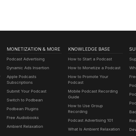
MONETIZATION & MORE
KNOWLEDGE BASE
SU
Podcast Advertising
How to Start a Podcast
Sup
Dynamic Ads Insertion
How to Monetize a Podcast
Wha
y
Apple Podcasts
How to Promote Your
Fre
Subscriptions
Podcast
Pod
Submit Your Podcast
Mobile Podcast Recording
Po
Guide
Switch to Podbean
Pod
How to Use Group
Podbean Plugins
Recording
Ba
Free Audiobooks
Podcast Advertising 101
Res
Ambient Relaxation
What Is Ambient Relaxation
Dev