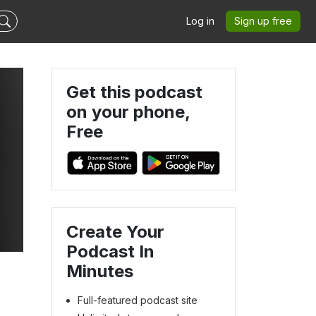
Log in
Sign up free
Get this podcast
on your phone,
Free
Create Your
Podcast In
Minutes
Full-featured podcast site