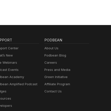
PPORT
PODBEAN
port Center
About Us
t’s New
Podbean Blog
e Webinars
Careers
cast Events
Press and Media
dbean Academy
Green Initiative
bean Amplified Podcast
Affiliate Program
dges
Contact Us
ources
elopers