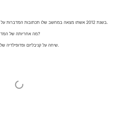
בשנת 2012 אשתו מצאה במחשב שלו תכתובות המדברות על אקטים קניבליים בהם היא מתוארת כארוחת הערב.
מה אחריותה של המדינה במקרה בו אדם רק מפנטז על ביצוע פשע אלים?
שיחה על קניבליזם ופדופילדיה שלא מומשו ואיפה משטרת המחשבות נכנסת לתמונה.