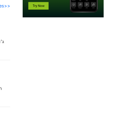
des>>
ג'
ה