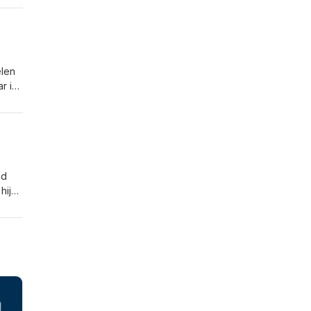
elen
r in
tot
ot
n
ad
hij
an
boek