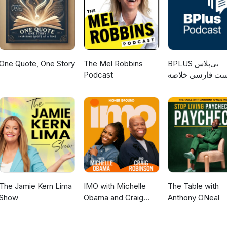
One Quote, One Story
The Mel Robbins
‌BPLUS بی‌پلاس
Podcast
ست فارسی خلاصه
کتاب
The Jamie Kern Lima
IMO with Michelle
The Table with
Show
Obama and Craig
Anthony ONeal
Robinson