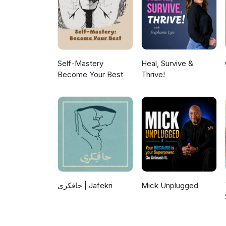
Self-Mastery
Heal, Survive &
Become Your Best
Thrive!
جافکری | Jafekri
Mick Unplugged