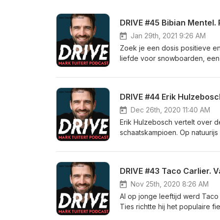
DRIVE #45 Bibian Mentel.
Jan 29th, 2021 9:26 AM
Zoek je een dosis positieve e
liefde voor snowboarden, een 
wordt gevormd door het omgaan
Bibian's biografie heet: Leef
DRIVE #44 Erik Hulzebosc
Dec 26th, 2020 11:40 AM
Erik Hulzebosch vertelt over d
schaatskampioen. Op natuurijs v
Verhalen over schaatsen, een k
Hulzebosch.
DRIVE #43 Taco Carlier. 
Nov 25th, 2020 8:26 AM
Al op jonge leeftijd werd Taco
Ties richtte hij het populaire 
uitvinder de wereld aan het fi