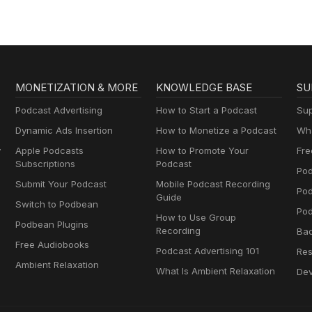
MONETIZATION & MORE
KNOWLEDGE BASE
SU
Podcast Advertising
How to Start a Podcast
Sup
Dynamic Ads Insertion
How to Monetize a Podcast
Wha
y
Apple Podcasts
How to Promote Your
Fre
Subscriptions
Podcast
Pod
Submit Your Podcast
Mobile Podcast Recording
Po
Guide
Switch to Podbean
Pod
How to Use Group
Podbean Plugins
Recording
Ba
Free Audiobooks
Podcast Advertising 101
Res
Ambient Relaxation
What Is Ambient Relaxation
Dev