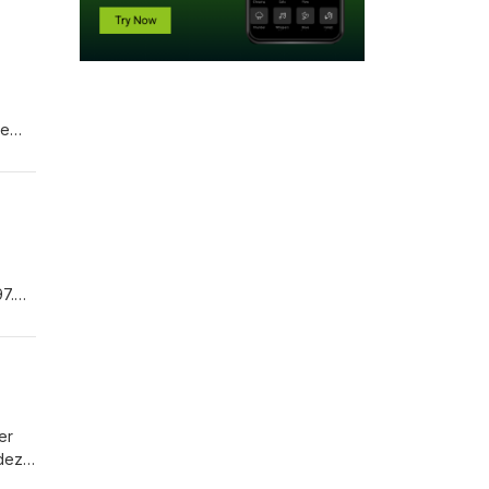
ie
ezen?
97.
k
er
 deze
n