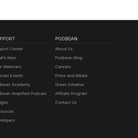
PPORT
PODBEAN
port Center
About Us
t’s New
Podbean Blog
e Webinars
Careers
cast Events
Press and Media
dbean Academy
Green Initiative
bean Amplified Podcast
Affiliate Program
dges
Contact Us
ources
elopers