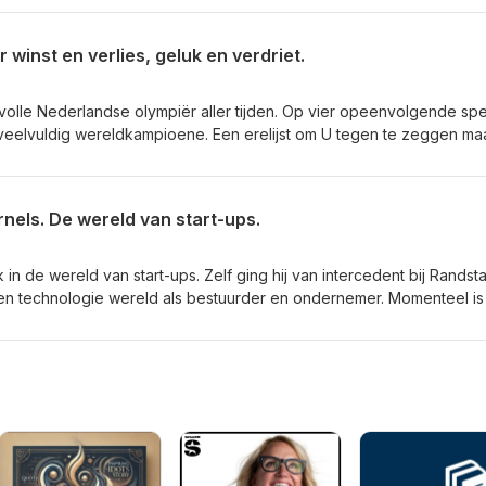
p alles net kantje boord goed gaat. Luister naar en leer van Taco
winst en verlies, geluk en verdriet.
volle Nederlandse olympiër aller tijden. Op vier opeenvolgende sp
veelvuldig wereldkampioene. Een erelijst om U tegen te zeggen maa
er zoveel meer. Als jong Brabants meisje vol ambitie groeide ze uit 
w. We hebben het over die ontwikkeling. Over winst en verlies en t
in Paulien van Deutekom, die overleed aan kanker. Wat we niet moge
nels. De wereld van start-ups.
Paulien. Luister naar en leer van Ireen Wüst.
 in de wereld van start-ups. Zelf ging hij van intercedent bij Randst
 en technologie wereld als bestuurder en ondernemer. Momenteel is 
 in start-ups. Ik spreek met hem over de routes die je als startup k
t tot investeringen en opschalen. Genoemd: Suits en Hoodies, het 