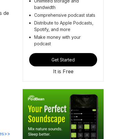
Unlimited storage and
bandwidth
s de
Comprehensive podcast stats
Distribute to Apple Podcasts,
Spotify, and more
Make money with your
podcast
Get Started
It is Free
des>>