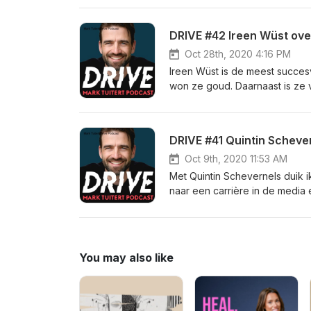
doorbraak en het moment waaro
Carlier.
DRIVE #42 Ireen Wüst over 
Oct 28th, 2020 4:16 PM
Ireen Wüst is de meest succes
won ze goud. Daarnaast is ze 
haar lange carrière ging het ov
op en top volwassen sportvrou
slot haar ‘buuf’, beste vriend
DRIVE #41 Quintin Schever
vergeten en kunnen leren van 
Oct 9th, 2020 11:53 AM
Met Quintin Schevernels duik ik
naar een carrière in de media
CEO van Funda en investeert hij
volgen. Van product naar mark
van Quintin.
You may also like