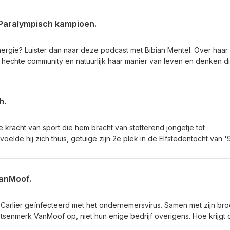
 Paralympisch kampioen.
nergie? Luister dan naar deze podcast met Bibian Mentel. Over haar
hechte community en natuurlijk haar manier van leven en denken d
 met kanker. Luister naar en leer van Bibian Mentel. Wil je meer l
h.
e kracht van sport die hem bracht van stotterend jongetje tot
oelde hij zich thuis, getuige zijn 2e plek in de Elfstedentocht van '
erel worden en het publiek vermaken. Luister naar en leer van: Eri
VanMoof.
 Carlier geïnfecteerd met het ondernemersvirus. Samen met zijn bro
fietsenmerk VanMoof op, niet hun enige bedrijf overigens. Hoe krijgt
etsen? Over de visie, de tijd en uitvoering die samenkomen voor ee