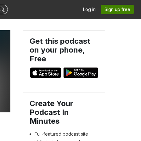
Log in
Sign up free
Get this podcast
on your phone,
Free
Create Your
Podcast In
Minutes
Full-featured podcast site