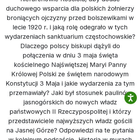
duchowego wsparcia dla polskich żołnierzy
broniących ojczyzny przed bolszewikami w
lecie 1920 r. i jaką rolę odegrało w tych
wydarzeniach sanktuarium częstochowskie?
Dlaczego polscy biskupi dążyli do
połączenia w dniu 3 maja święta
kościelnego Najświętszej Maryi Panny
Królowej Polski ze świętem narodowym
Konstytucji 3 Maja i jakie wydarzenia za tym
przemawiały? Jaki był stosunek paulinów
jasnogórskich do nowych władz
państwowych II Rzeczypospolitej i którzy
przedstawiciele najwyższych władz gościli
na Jasnej Górze? Odpowiedzi na te pytania
w kolejnym podcaście „Historia w murach