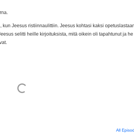
rna.
kun Jeesus ristiinnaulittiin. Jeesus kohtasi kaksi opetuslastaa
s selitti heille kirjoituksista, mitä oikein oli tapahtunut ja he
vat.
All Episo