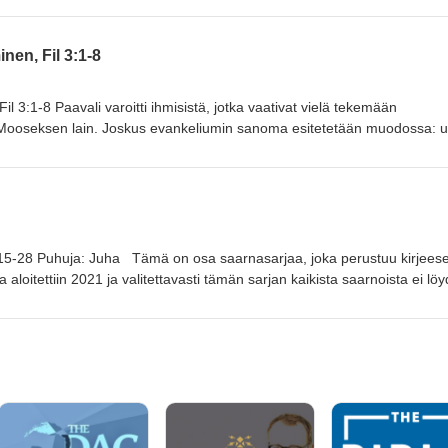
ö ja hänen rakkautensa meitä kohtaan olisikin motivaatiomme lähteenä?
erustuu Paavalin kirjeeseen Filippiläisille. Tämä saarnasarja aloitetti
nen, Fil 3:1-8
en kymmenes osa. Puhuja p.Ekku, Helmikuu 2022.
l 3:1-8 Paavali varoitti ihmisistä, jotka vaativat vielä tekemään
 Mooseksen lain. Joskus evankeliumin sanoma esitetetään muodossa: 
aavali sanoi, että hän oli jo aikaisemmin sitä kaikkea, mitä edellä maini
 piti sen roskana. Paavalille tärkein asia oli Kristuksen tunteminen, ei
 saarnasarjaa, joka perustuu Paavalin kirjeeseen Filippiläisille. Tä
021 ja tämä saarna on sen kymmenes osa. Puhuja p.Ekku, tammikuu 2022
 9:15-28 Puhuja: Juha Tämä on osa saarnasarjaa, joka perustuu kirjees
aloitettiin 2021 ja valitettavasti tämän sarjan kaikista saarnoista ei löy