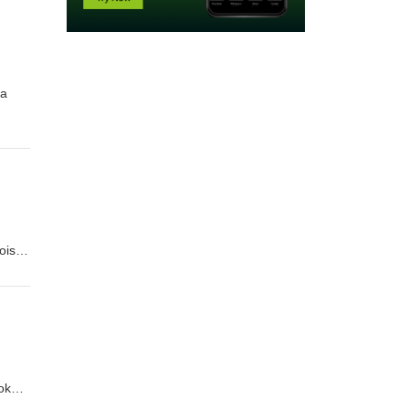
ja
oista
kokea