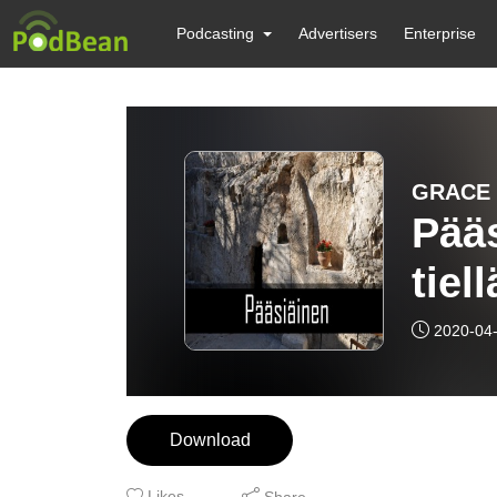
Podcasting
Advertisers
Enterprise
GRACE
Pää
tiell
2020-04
Download
Likes
Share