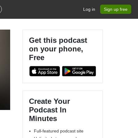
Log in
Sign up free
Get this podcast
on your phone,
Free
Create Your
Podcast In
Minutes
Full-featured podcast site