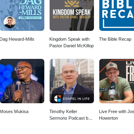
Dag Heward-Mills
Kingdom Speak with
The Bible Recap
Pastor Daniel McKillop
Moses Mukisa
Timothy Keller
Live Free with Jo
Sermons Podcast by
Howerton
Gospel in Life