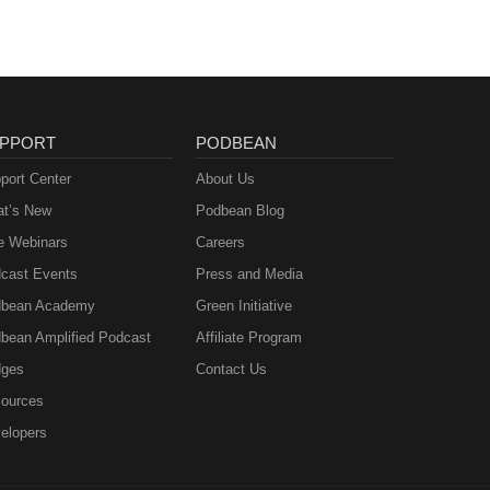
PPORT
PODBEAN
port Center
About Us
t’s New
Podbean Blog
e Webinars
Careers
cast Events
Press and Media
bean Academy
Green Initiative
bean Amplified Podcast
Affiliate Program
ges
Contact Us
ources
elopers