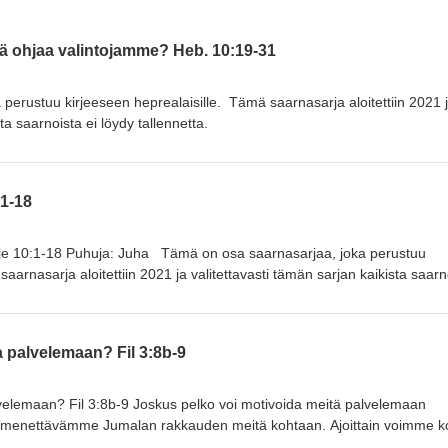
kä ohjaa valintojamme? Heb. 10:19-31
perustuu kirjeeseen heprealaisille. Tämä saarnasarja aloitettiin 2021 
ta saarnoista ei löydy tallennetta.
:1-18
irje 10:1-18 Puhuja: Juha Tämä on osa saarnasarjaa, joka perustuu
aarnasarja aloitettiin 2021 ja valitettavasti tämän sarjan kaikista saarn
 palvelemaan? Fil 3:8b-9
velemaan? Fil 3:8b-9 Joskus pelko voi motivoida meitä palvelemaan
ä menettävämme Jumalan rakkauden meitä kohtaan. Ajoittain voimme 
ttäviä Jumalan edessä ja se saa meidät yrittämään kovemmin. Mitä jos