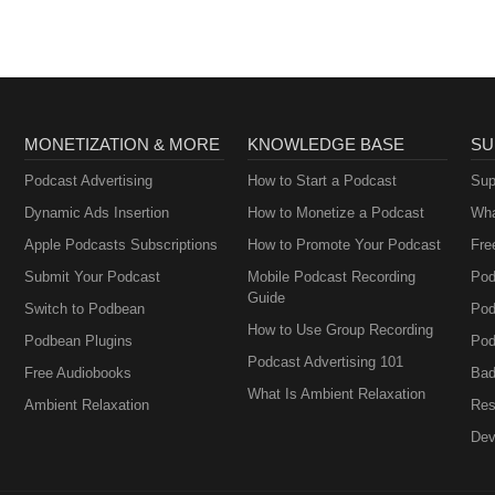
MONETIZATION & MORE
KNOWLEDGE BASE
SU
Podcast Advertising
How to Start a Podcast
Sup
Dynamic Ads Insertion
How to Monetize a Podcast
Wha
Apple Podcasts Subscriptions
How to Promote Your Podcast
Fre
Submit Your Podcast
Mobile Podcast Recording
Pod
Guide
Switch to Podbean
Pod
How to Use Group Recording
Podbean Plugins
Pod
Podcast Advertising 101
Free Audiobooks
Bad
What Is Ambient Relaxation
Ambient Relaxation
Res
Dev