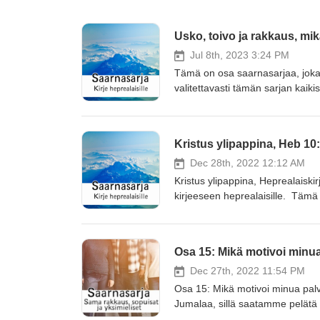
Usko, toivo ja rakkaus, mi
Jul 8th, 2023 3:24 PM
Tämä on osa saarnasarjaa, joka 
valitettavasti tämän sarjan kaikis
Kristus ylipappina, Heb 10
Dec 28th, 2022 12:12 AM
Kristus ylipappina, Heprealaisk
kirjeeseen heprealaisille. Tämä s
ei löydy tallennetta.
Osa 15: Mikä motivoi minua
Dec 27th, 2022 11:54 PM
Osa 15: Mikä motivoi minua pal
Jumalaa, sillä saatamme pelät
myös sitä, että me emme ole rii