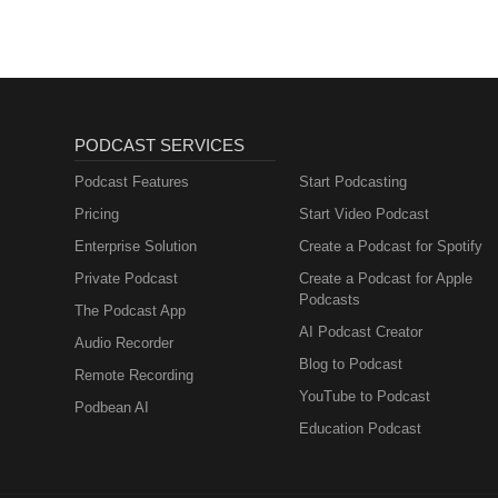
PODCAST SERVICES
Podcast Features
Start Podcasting
Pricing
Start Video Podcast
Enterprise Solution
Create a Podcast for Spotify
Private Podcast
Create a Podcast for Apple
Podcasts
The Podcast App
AI Podcast Creator
Audio Recorder
Blog to Podcast
Remote Recording
YouTube to Podcast
Podbean AI
Education Podcast