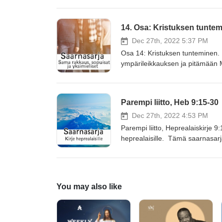
Kristuksen ristillä täyttämä ty
Tämä on osa saarnasarjaa, joka p
14. Osa: Kristuksen tuntemi
12.9.2021 ja tämä saarna on s
Dec 27th, 2022 5:37 PM
Osa 14: Kristuksen tunteminen. Fi
ympärileikkauksen ja pitämään
Kristukseen plus jotakin muuta. P
ihmiset vaativat tekemään, mutta
omat suorituksensa. Tämä on osa
Parempi liitto, Heb 9:15-30
saarnasarja aloitettiin 12.9.2
Dec 27th, 2022 4:53 PM
Parempi liitto, Heprealaiskirje
heprealaisille. Tämä saarnasarja 
tallennetta.
You may also like