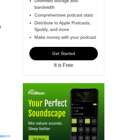
Unlimited storage and
bandwidth
Comprehensive podcast stats
Distribute to Apple Podcasts,
n
Spotify, and more
Make money with your podcast
Get Started
It is Free
des>>