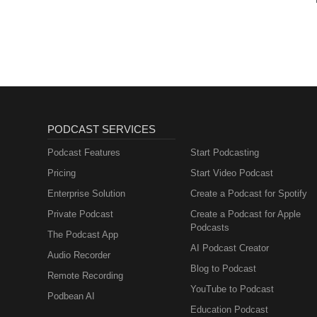
PODCAST SERVICES
Podcast Features
Start Podcasting
Pricing
Start Video Podcast
Enterprise Solution
Create a Podcast for Spotify
Private Podcast
Create a Podcast for Apple
Podcasts
The Podcast App
AI Podcast Creator
Audio Recorder
Blog to Podcast
Remote Recording
YouTube to Podcast
Podbean AI
Education Podcast