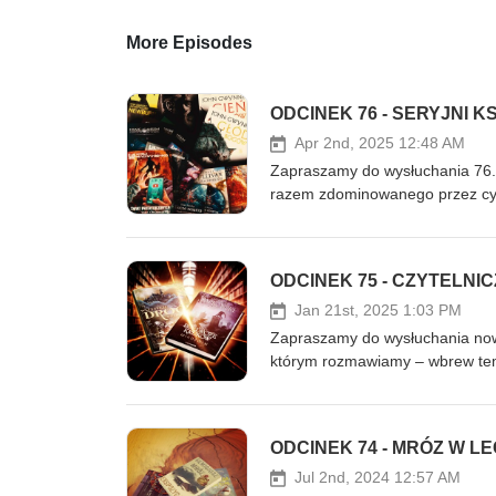
More Episodes
ODCINEK 76 - SERYJNI 
Apr 2nd, 2025 12:48 AM
Zapraszamy do wysłuchania 76. o
razem zdominowanego przez cykle
nas w kosmos, opowiadając o pełn
Alansona.Sebastian z podcastu G
„Krwiozaprzysiężonych” Johna G
ODCINEK 75 - CZYTELNI
przygląda się kryminalnemu świ
energią zachęca do sięgnięcia p
Jan 21st, 2025 1:03 PM
przeistoczonych”, czyli nowej se
Zapraszamy do wysłuchania noweg
Pierwszego Imperium” Michaela J. 
którym rozmawiamy – wbrew temu
www: https://readersinitiative.p
(„Wszystkie drogi prowadzą”) i
- https://open.spotify.com/sh
cyberpunkowej powieści Konrada
Fanpage: https://www.facebook.c
podsumowujemy nasz czytelniczy
ODCINEK 74 - MRÓZ W LE
FB: https://www.facebook.com/g
roku polecają Michał, Rafał i po
readers.initiative@gmail.com iT
duchem Sebastian z podcastu Gatk
Jul 2nd, 2024 12:57 AM