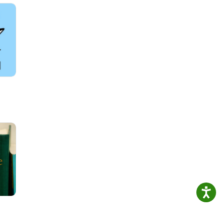
Spis
dleya