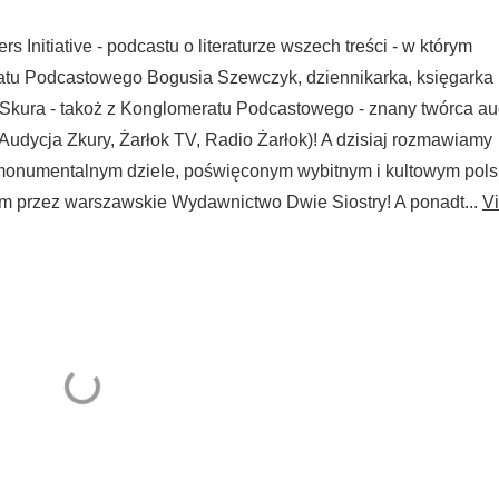
Initiative - podcastu o literaturze wszech treści - w którym
tu Podcastowego Bogusia Szewczyk, dziennikarka, księgarka 
 Skura - takoż z Konglomeratu Podcastowego - znany twórca au
Audycja Zkury, Żarłok TV, Radio Żarłok)! A dzisiaj rozmawiamy
 monumentalnym dziele, poświęconym wybitnym i kultowym pol
ym przez warszawskie Wydawnictwo Dwie Siostry! A ponadt...
V