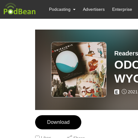
Podcasting
Advertisers
Enterprise
Readers 
ODC
WY
2021
E
Download
Likes
Share