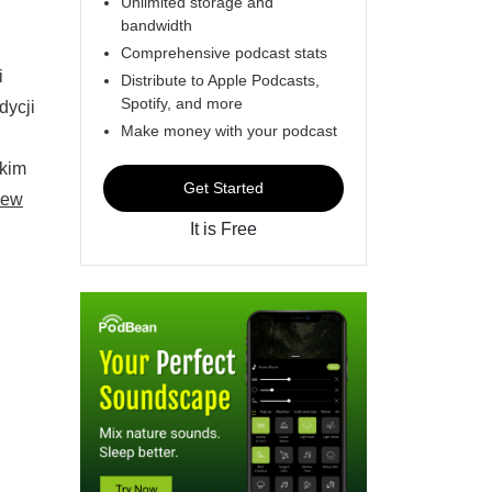
Unlimited storage and
bandwidth
Comprehensive podcast stats
i
Distribute to Apple Podcasts,
Spotify, and more
dycji
Make money with your podcast
skim
Get Started
iew
It is Free