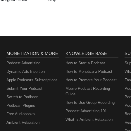
MONETIZATION & MORE
KNOWLEDGE BASE
SU
Podcast Advertising
How to Start a Podcast
Sup
Dynamic Ads Insertion
How to Monetize a Podcast
Wha
Apple Podcasts Subscriptions
How to Promote Your Podcast
Fre
Submit Your Podcast
Mobile Podcast Recording
Pod
Guide
Switch to Podbean
Pod
How to Use Group Recording
Podbean Plugins
Pod
Podcast Advertising 101
Free Audiobooks
Bad
What Is Ambient Relaxation
Ambient Relaxation
Res
Dev