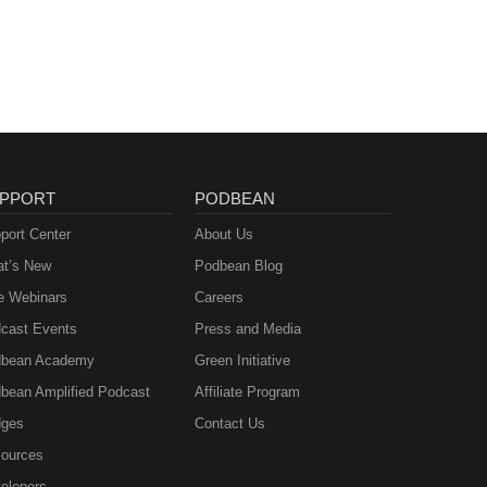
PPORT
PODBEAN
port Center
About Us
t’s New
Podbean Blog
e Webinars
Careers
cast Events
Press and Media
bean Academy
Green Initiative
bean Amplified Podcast
Affiliate Program
ges
Contact Us
ources
elopers