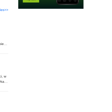
des>>
biera
raiga
y –
ie
i, w
yka
nym