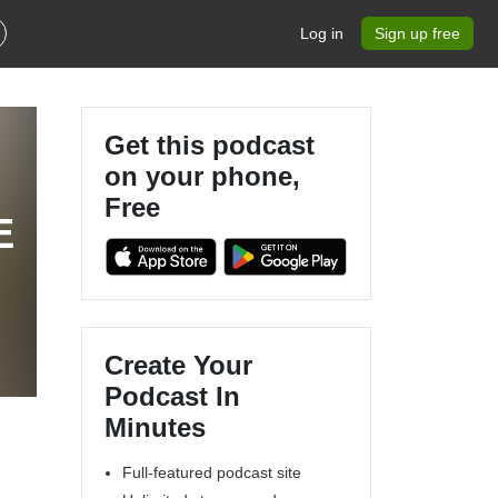
Log in
Sign up free
Get this podcast
on your phone,
Free
E
Create Your
Podcast In
Minutes
Full-featured podcast site