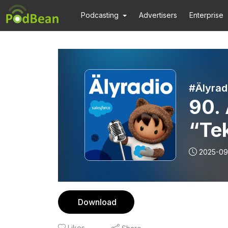
Podcasting
Advertisers
Enterprise
#Älyrad
90. 
“Te
sit
2025-09
Download
Likes