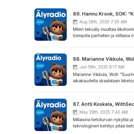
89. Hannu Krook, SOK: “K
Aug 28th, 2025 7:30 AM
Miten tekoäly muuttaa liiketoim
toimijoita parhaiten ja millaisi
kiintoisiin aiheisiin pureudumm
yritysjohdon veteraanin kanss
modernin teknologian lupausten
88. Marianne Vikkula, Wol
luomisesta. Jakson oppeja ovat: Millaisista osasista kotimaisen ja kansainvälisen k
nykytila koostuu Miten uusi tekoäly ja teknologia rikastavat mm. logistiikkaa ja asiakaspalvelua Mistä
Jun 19th, 2025 8:17 AM
ainesosista syntyy laadukas ja
Marianne Vikkula, Wolt: “Suurinkin men
aikakaudella skaalataan liiketoi
voidaan toisintaa kymmenissä m
kehityksen kirittäjänä? Näihin 
johtajan Marianne Vikkulan kan
87. Antti Koskela, WithSe
täyttämä jaksollinen suomalais
Jakson oppeja ovat: Miten skaalataan suomalainen yritys globaalin mittakaavaan maa kerrallaan Miten
May 29th, 2025 7:40 AM
tekoäly ja automatiikka vaikuttavat alust
Millaisina tietoturvan nykytila
toiminnan ja yrityskulttuurin osa
teknologinen kehitys pitää tie
WithSecuren toimitusjohtajan An