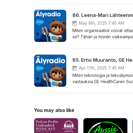
strategisesta johtamisesta ja t
ainutlaatuista näkökulmaa tietoturva
nykytila näyttää eurooppalaisesta perspektiivistä Millaista amma
tänä päivänä Miten teknologiaa koskeva lainsäädäntö, kehittyvät tekoälytyökalut ja pilvipalvelujen
May 8th, 2025 7:45 AM
yleistyminen vaikuttavat tietot
Miten organisaatiot voivat ottaa
se? Tähän ja moniin vaikeampii
johtava Leena-Mari Lähteenmaa, 
Työeläkeyhtiö Elossa ja EK:ssa. Jakson oppeja ovat: Mite
liiketoimintavaikutusta Miten or
toisiaan Miten AI voi luoda koko
Apr 17th, 2025 7:45 AM
Miten teknologia ja tekoälymu
vastauksia GE HealthCaren Suo
GE:llä työskennellyt Muuranto
kiehtovalla tavalla sitä, kuinka 
teknologiaa. Tämän jakson opp
tulevaisuudessa • Millä tavoin
You may also like
tavoin teknologia mahdollista