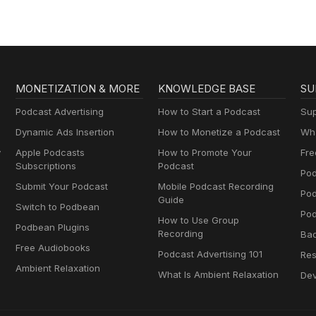
MONETIZATION & MORE
KNOWLEDGE BASE
SU
Podcast Advertising
How to Start a Podcast
Sup
Dynamic Ads Insertion
How to Monetize a Podcast
Wha
y
Apple Podcasts
How to Promote Your
Fre
Subscriptions
Podcast
Pod
Submit Your Podcast
Mobile Podcast Recording
Po
Guide
Switch to Podbean
Pod
How to Use Group
Podbean Plugins
Recording
Ba
Free Audiobooks
Podcast Advertising 101
Res
Ambient Relaxation
What Is Ambient Relaxation
Dev