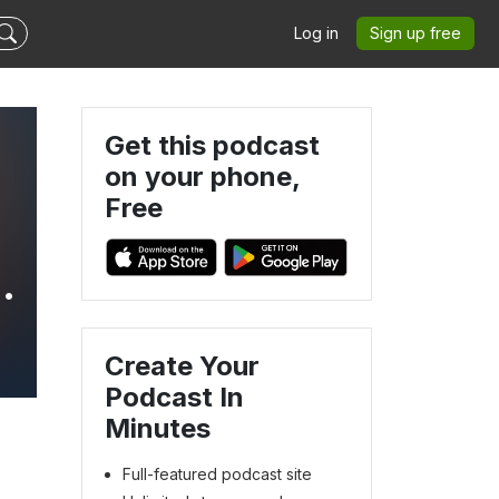
Log in
Sign up free
Get this podcast
on your phone,
Free
ää
Create Your
Podcast In
Minutes
Full-featured podcast site