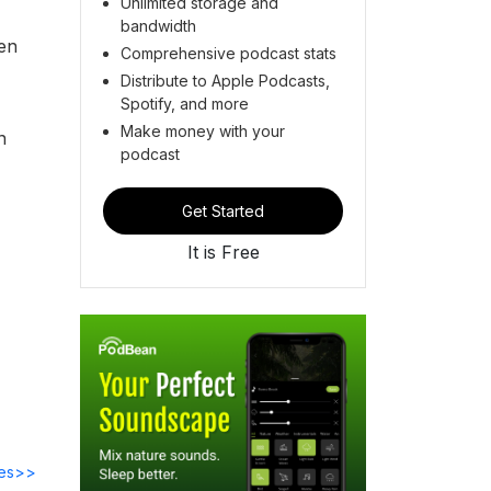
Unlimited storage and
bandwidth
ten
Comprehensive podcast stats
Distribute to Apple Podcasts,
Spotify, and more
Make money with your
n
podcast
Get Started
It is Free
des>>