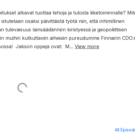
joitukset alkavat tuottaa tehoja ja tulosta liiketoiminnalle? Mi
stutetaan osaksi päivittäistä työtä niin, että inhimillinen
an tulevaisuus lainsäädännön kiristyessä ja geopoliittisen
in muihin kutkuttaviin aiheisiin pureudumme Finnairin CDO:
ksossa! Jakson oppeja ovat: M...
View more
All Episo