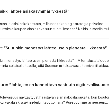
aikki lähtee asiakasymmärryksestä”
intaa ja asiakaskokemusta, millainen teknologiastrategia palvelee
a murroksia kaupan alan tulevaisuus tuo tullessaan? Näihin ja moniin mu
e SOK:n toimitusjohtajan Hannu Krookin johdolla. Ansioituneen
a keskustelemme muun muassa kansainvälisen kaupan haasteista,
 lunastamisesta sekä tietysti ainutlaatuisen asiakaskokemuksen
t: “Suurinkin menestys lähtee usein pienestä liikkeestä”
aupankäynnin
 jäljittelemätön asiakaskokemus
estys lähtee usein pienestä liikkeestä” Miten alustatalouden
minta sellaiselle tasolle, että Suomen mittakaavassa toimiva liikeidea
uissa maissa? Mikä on teknologian rooli alustatalouden kasvun ja
ja moniin muihin kutkuttaviin aiheisiin pureudumme Woltin operatiivise
ssa. Luvassa on vauhdikas, oivaltava ja käytännönläheisten oppien
cure: “Johtajien on kannettava vastuuta digiturvallisuude
en menestystarinan näköalapaikalta kertyneistä opeista ja kokemuksi
atalouden nykytilaan ja tulevaisuuteen Minkälaiset teknologian,
 ja tulevaisuus näyttäytyvät haastavan alan näköalapaikalta, kun loputo
tekijät kirittävät Woltin kasvua
toturva-alan kissa–hiiri-leikin tauottomana? Pureudumme aiheeseen
tti Koskelan johdolla, jonka kokemus kansainvälisestä liiketoiminnas