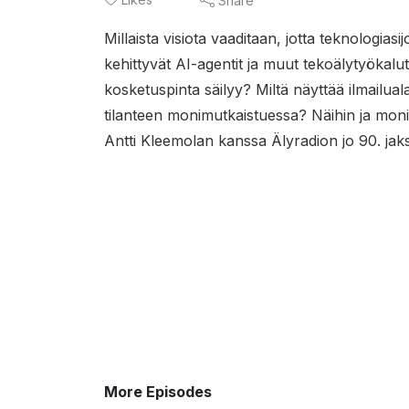
Share
Millaista visiota vaaditaan, jotta teknologiasi
kehittyvät AI-agentit ja muut tekoälytyökalut i
kosketuspinta säilyy? Miltä näyttää ilmailual
tilanteen monimutkaistuessa? Näihin ja moni
Antti Kleemolan kanssa Älyradion jo 90. ja
More Episodes