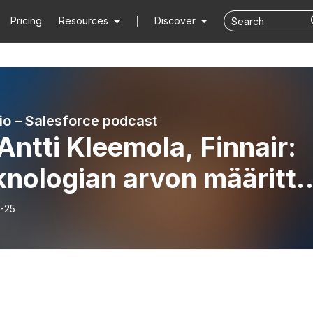
Pricing
Resources
Discover
io – Salesforce podcast
Antti Kleemola, Finnair:
knologian arvon määritt
outuminen”
-25