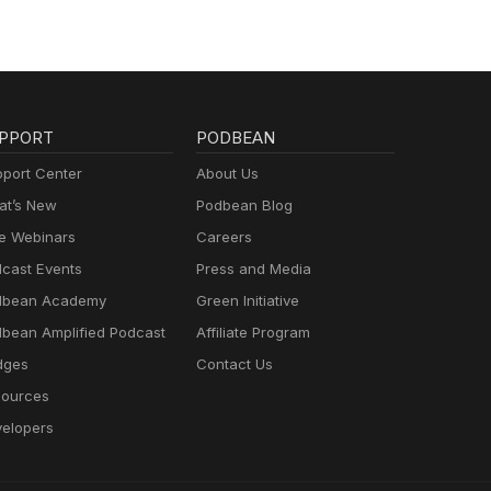
PPORT
PODBEAN
port Center
About Us
t’s New
Podbean Blog
e Webinars
Careers
cast Events
Press and Media
dbean Academy
Green Initiative
bean Amplified Podcast
Affiliate Program
dges
Contact Us
ources
elopers