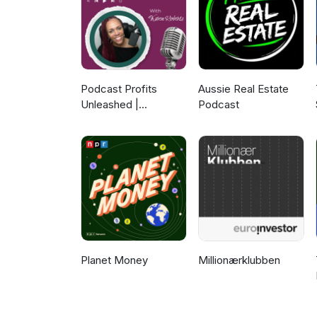
Podcast Profits
Aussie Real Estate
Unleashed |
Podcast
Guesting, Authority &
Client Acquisition
Planet Money
Millionærklubben