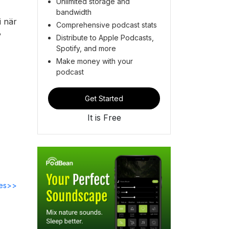
Unlimited storage and
bandwidth
i när
Comprehensive podcast stats
k?
Distribute to Apple Podcasts,
Spotify, and more
Make money with your
podcast
Get Started
It is Free
des>>