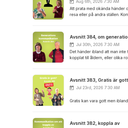
Aug 6th, 2026 7:30 AM
Att prata med okända händer os
resa eller på andra ställen. Ko
på eget initiativ eller att någ
och givande med nya kontakte
Avsnitt 384, om generat
Jul 30th, 2026 7:30 AM
Det händer ibland att man inte
kopplat till åldern, eller olika
inom digitala världen och händ
kommunikationen. Hur hantera
Avsnitt 383, Gratis är got
Jul 23rd, 2026 7:30 AM
Gratis kan vara gott men ibland
Den andra sidan av saken är när
Det händer ibland på föredrag 
det mycket gott i den sist hon 
Avsnitt 382, koppla av