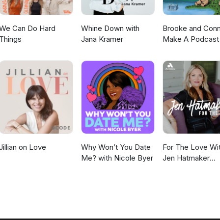
We Can Do Hard
Whine Down with
Brooke and Con
Things
Jana Kramer
Make A Podcast
Jillian on Love
Why Won’t You Date
For The Love Wi
Me? with Nicole Byer
Jen Hatmaker
Podcast