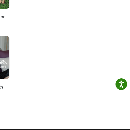
nor
th