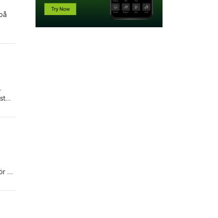
 på
?
.
st
 för publiken vid ett musikarrangemang.
kattas av mottagaren för att ”gratis är gott”, dvs. kvaliteten är inte