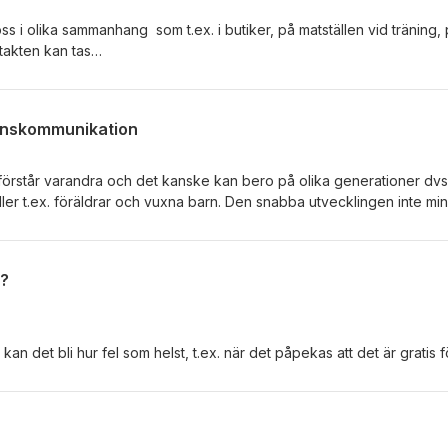
s i olika sammanhang som t.ex. i butiker, på matställen vid träning,
ntakten kan tas
on tar kontakt oavsett är det både spännande
r även om det bara är för stunden. Hur ofta pratar du med okända
ionskommunikation
 förstår varandra och det kanske kan bero på olika generationer dvs
 roller t.ex. föräldrar och vuxna barn. Den snabba utvecklingen inte min
elser i omvärlden påverkar språkbruk och uttryckssätt som märks i
r du generationskommunikation?
t?
 kan det bli hur fel som helst, t.ex. när det påpekas att det är gratis
 ideella uppdrag kan kännas viktiga för utföraren men kanske inte upps
eller event att det finns en goodiebag och som Cecilia berättar var
deltog i en träff.