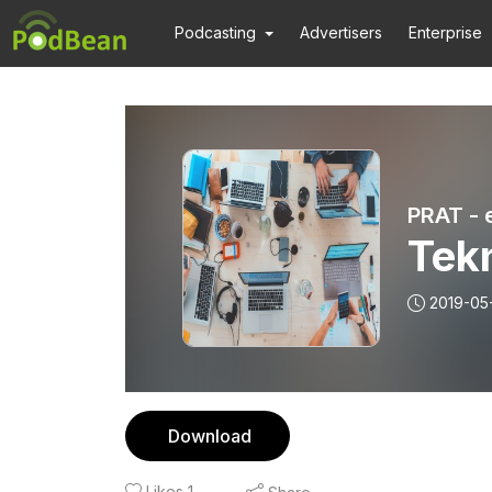
Podcasting
Advertisers
Enterprise
PRAT - 
Tek
2019-05
Download
Likes
1