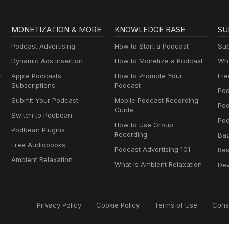
MONETIZATION & MORE
KNOWLEDGE BASE
SU
Podcast Advertising
How to Start a Podcast
Sup
Dynamic Ads Insertion
How to Monetize a Podcast
Wha
y
Apple Podcasts
How to Promote Your
Fre
Subscriptions
Podcast
Pod
Submit Your Podcast
Mobile Podcast Recording
Po
Guide
Switch to Podbean
Pod
How to Use Group
Podbean Plugins
Recording
Ba
Free Audiobooks
Podcast Advertising 101
Res
Ambient Relaxation
What Is Ambient Relaxation
Dev
Privacy Policy
Cookie Policy
Terms of Use
Cons