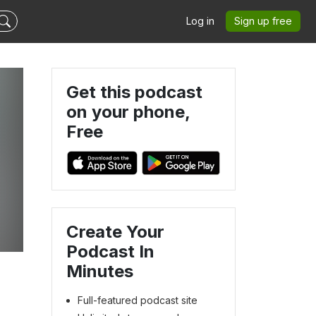
Log in
Sign up free
Get this podcast
on your phone,
Free
Create Your
Podcast In
Minutes
Full-featured podcast site