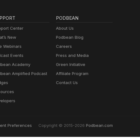
PPORT
PODBEAN
port Center
About Us
t’s New
Podbean Blog
e Webinars
Careers
cast Events
Press and Media
dbean Academy
Green Initiative
bean Amplified Podcast
Affiliate Program
dges
Contact Us
ources
elopers
ent Preferences
Copyright © 2015-2026
Podbean.com