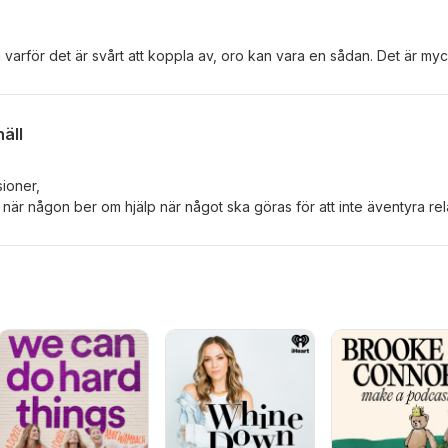
l varför det är svårt att koppla av, oro kan vara en sådan. Det är my
att ge sig tid till att se
t koppla av, känna lugnet och uppskatta det som finns.
näll
sioner,
ja när någon ber om hjälp när något ska göras för att inte äventyra rel
alla att man gör man
äntas vara snäll. Snällhet kan ibland uppfattas som dumhet. Kan