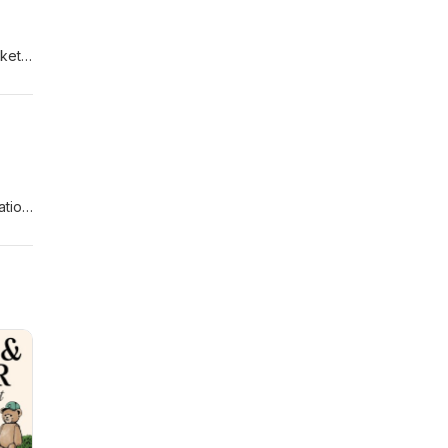
cket i vår omvärld som vi kan oroa oss för
ationen.