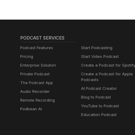
Muttersprachlern
PODCAST SERVICES
Podcast Features
Start Podcasting
Pricing
Start Video Podcast
Enterprise Solution
Create a Podcast for Spotif
Private Podcast
Create a Podcast for Apple
Podcasts
The Podcast App
AI Podcast Creator
Audio Recorder
Blog to Podcast
Remote Recording
YouTube to Podcast
Podbean AI
Education Podcast