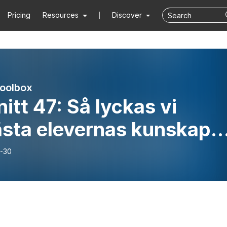
Pricing
Resources
Discover
toolbox
itt 47: Så lyckas vi
ästa elevernas kunskape
lassrummet - med Kate
-30
es