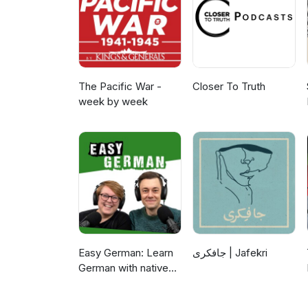
The Pacific War -
Closer To Truth
week by week
Easy German: Learn
جافکری | Jafekri
German with native
speakers | Deutsch
lernen mit