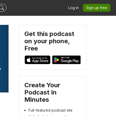
Log in
Sign up free
Get this podcast
on your phone,
Free
r
Create Your
Podcast In
Minutes
Full-featured podcast site