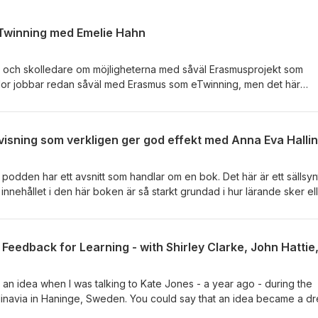
eTwinning med Emelie Hahn
rare och skolledare om möjligheterna med såväl Erasmusprojekt som
ör dig som redan jobbar med projekt av den här typen och för dig som 
 vill ha kloka tips och råd. Dagens gäst - Emelie Hahn -
iversitets-och högskolerådet (UHR) och har dessutom omfattande
usprojekt. Till vardags är hon förstelärare, undervisar i tyska och So
a. Vidare är hon författare och läromedelsutvecklare. Kontakt:
ik: Andreas Lidberg
är podden har ett avsnitt som handlar om en bok. Det här är ett sällsyn
 innehållet i den här boken är så starkt grundad i hur lärande sker el
kallas the Science of Learning (SOL). Boken handlar om ett så aktuel
ad forskningen säger om vad som fungerar samt konkreta och prakt
ttas i klassrumspraktik. Dagens gäster håller sig gärna till
ng, som ju helt enkelt bara är en del av SOL, men mer specifikt för
 i det här avsnittet heter Anna Eva Hallin och Linda Fälth. Anna Eva
. Linda Fälth är professor i pedagogik och även specialpedagog.
an idea when I was talking to Kate Jones - a year ago - during the
ken Tidig läsundervisning med ljudningsmetoden - Phonics på svens
navia in Haninge, Sweden. You could say that an idea became a d
 boken har ett upplägg, som gör att den lämpar sig utomordentlig
rocess of coordination that has now led to today's Roundtable, whe