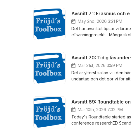
Avsnitt 71: Erasmus och 
May 2nd, 2026 3:21 PM
Det här avsnittet tipsar vi lä
eTwinningprojekt. Många skolor jobbar redan såväl med Erasmus som eTwinning, men det här
avsnittet är till nytta både f
inte börjat, men är nyfiken och
är eTwinningambassadör på Un
erfarenheter av att driva Erasm
ämnen på Gränbyskolan, Uppsal
Mar 31st, 2026 3:59 PM
Frojdstoolbox@gmail.com Mus
Det är ytterst sällan vi i den h
undantag och det gör vi för att
det som internationellt brukar 
område som om läsinlärning, v
exempel på hur evidens kan omsä
begreppet the Science of Readi
läsning och skrivning. Gästerna
Mar 10th, 2026 7:32 PM
Hallin är logoped och forskare
Today's Roundtable started as 
Tillsammans har de skrivit bo
conference researchED Scandi
Boken rekommenderas varmt och
a year ago. But after a long p