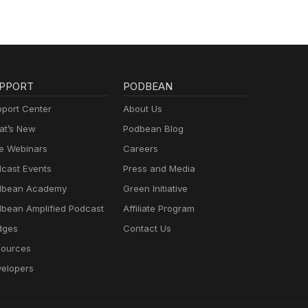
PPORT
PODBEAN
port Center
About Us
t’s New
Podbean Blog
e Webinars
Careers
cast Events
Press and Media
dbean Academy
Green Initiative
bean Amplified Podcast
Affiliate Program
dges
Contact Us
ources
elopers