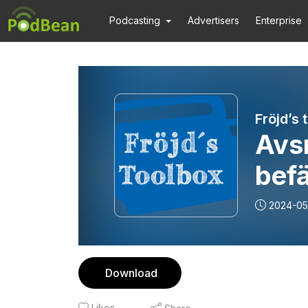
Podcasting
Advertisers
Enterprise
Fröjd’s 
Avsn
bef
i k
2024-05
Jon
Download
Likes