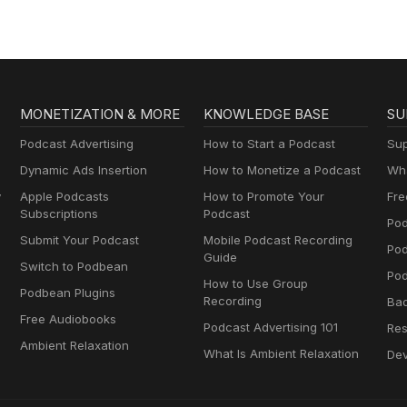
MONETIZATION & MORE
KNOWLEDGE BASE
SU
Podcast Advertising
How to Start a Podcast
Sup
Dynamic Ads Insertion
How to Monetize a Podcast
Wha
y
Apple Podcasts
How to Promote Your
Fre
Subscriptions
Podcast
Pod
Submit Your Podcast
Mobile Podcast Recording
Po
Guide
Switch to Podbean
Pod
How to Use Group
Podbean Plugins
Recording
Ba
Free Audiobooks
Podcast Advertising 101
Res
Ambient Relaxation
What Is Ambient Relaxation
Dev