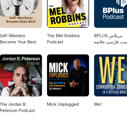
Self-Mastery
The Mel Robbins
‌BPLUS بی‌پلاس
Become Your Best
Podcast
ست فارسی خلاصه
کتاب
The Jordan B.
Mick Unplugged
We!
Peterson Podcast