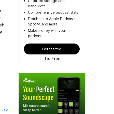
Unlimited storage and
bandwidth
 i
Comprehensive podcast stats
n.
Distribute to Apple Podcasts,
Spotify, and more
sh -
Make money with your
et
podcast
Get Started
It is Free
des>>