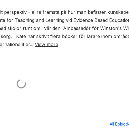
llt perspektiv - allra främsta på hur man befäster kunskaper
e for Teaching and Learning vid Evidence Based Educatio
ed skolor runt om i världen. Ambassadör för Winston's Wi
 sorg. Kate har skrivit flera böcker för lärare inom områd
nationellt er...
View more
All Episo