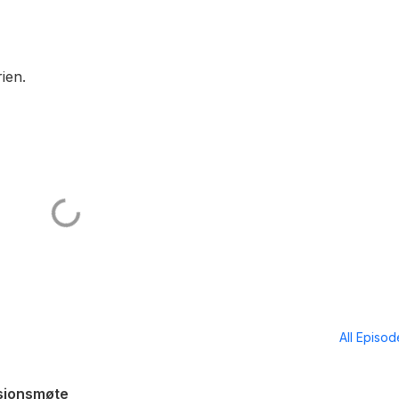
ien.
All Episo
isjonsmøte