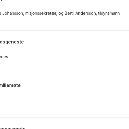
 Johansson, misjonssekretær, og Bertil Andersson, tilsynsmann.
dstjeneste
enes
miliemøte
Ungdomsmøte