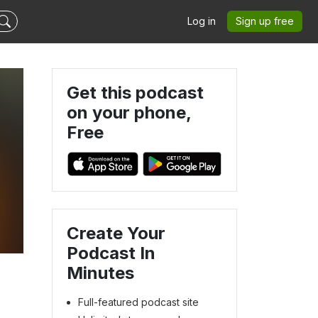
Log in
Sign up free
Get this podcast
on your phone,
Free
Create Your
Podcast In
Minutes
Full-featured podcast site