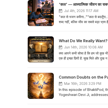
'कल' — आध्यात्मिक जीवन का सबसे
Jul 4th, 2026 11:17 AM
"कल से भजन करूँगा...""कल से बदलूँगा...
शब्द नहीं, बल्कि जीव का सबसे बड़ा भ्रम
रहते हैं। इस एपिसोड में जानिए— श्री महा
मुक्त रहने का मार्गभगवान् ही हमारे एकमात्
'प्रेम रस मदिरा' के एक सैद्धान्तिक पद क
What Do We Really Want? | ह
भक्ति धारा' पुस्तक यहाँ से प्राप्त क
_pos=6&amp;_psq=kripa&amp;_ss=e&
Jun 14th, 2026 10:08 AM
साथ अवश्य साझा करें। राधे राधे। 🌸
क्या आपने कभी सोचा है कि हम जो कुछ भी क
एक ही इच्छा छिपी है: सुख मिले और दुख न 
हम सुख चाहते ही क्यों हैं? भक्ति Pod के 
अध्याय “हम क्या चाहते हैं?” पर चिंतन करे
है:https://www.jkpliterature.or
Common Doubts on the Pat
_pos=1&amp;_psq=upanish&amp;_
the real goal behind everythin
Mar 16th, 2026 3:29 PM
serving society, or practising 
In this episode of BhaktiPod, t
happiness and avoid suffering
Yogeshwari Devi Ji, addresses
And an even deeper question: W
She explains an important prin
Bhakti Pod, explore the openi
comes only when the mind beco