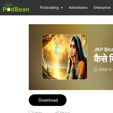
Podcasting
Advertisers
Enterprise
JKP Bha
कैसे म
2024-11
Download
Likes