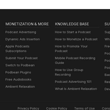
MONETIZATION & MORE
KNOWLEDGE BASE
SU
Podcast Advertising
How to Start a Podcast
Sup
Dynamic Ads Insertion
How to Monetize a Podcast
Wha
y
Apple Podcasts
How to Promote Your
Fre
Subscriptions
Podcast
Pod
Submit Your Podcast
Mobile Podcast Recording
Po
Guide
Switch to Podbean
Pod
How to Use Group
Podbean Plugins
Recording
Ba
Free Audiobooks
Podcast Advertising 101
Res
Ambient Relaxation
What Is Ambient Relaxation
Dev
Privacy Policy
Cookie Policy
Terms of Use
Cons