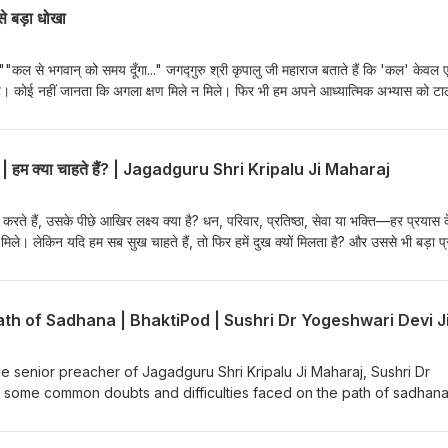
 बड़ा धोखा
""कल से भगवान् को समय दूँगा..." जगद्गुरु श्री कृपालु जी महाराज बताते हैं कि 'कल' केवल
 है। कोई नहीं जानता कि अगला क्षण मिले न मिले। फिर भी हम अपने आध्यात्मिक अभ्यास को टा
राज जी के अमूल्य दोहों का गहन अर्थवेद और महाभारत की चेतावनीसंसार में रहते हुए भी आसक्त
र शाश्वत सम्बन्धी क्यों हैं इस एपिसोड में पुस्तक 'कृपालु भक्ति धारा' के एक झकझोर देने वाले द
े माध्यम से जीवन का ऐसा सत्य समझाया गया है, जो हमें जागने पर विवश कर सकता है। 📖 'कृप
म क्या चाहते हैं? | Jagadguru Shri Kripalu Ji Maharaj
रें:https://www.jkpliterature.org.in/products/kripalu-trayodashi?
amp;_v=1.0 यदि यह एपिसोड आपको उपयोगी लगे, तो इसे अपने परिवार और मित्रो
रते हैं, उसके पीछे आखिर लक्ष्य क्या है? धन, परिवार, प्रतिष्ठा, सेवा या भक्ति—हर प्रयास क
मिले। लेकिन यदि हम सब सुख चाहते हैं, तो फिर हमें दुख क्यों मिलता है? और उससे भी बड़ा 
इस प्रथम एपिसोड में, जगद्गुरु श्री कृपालु जी महाराज द्वारा रचित उपनिषदों का सार के प्रथम
ं और जीवन के सबसे मूलभूत प्रश्नों की यात्रा प्रारंभ करें। 📖 उपनिषदों का सार पुस्तक उपल
g.in/products/upanishadon-ka-saar-hindi?
h of Sadhana | BhaktiPod | Sushri Dr Yogeshwari Devi J
ss=e&amp;_v=1.0https://www.jkpliterature.org.in राधे राधे 🙏 What 
g we do? Whether it's earning money, building a family, gaining succ
devotion, every action is driven by one common desire: to attain
he senior preacher of Jagadguru Shri Kripalu Ji Maharaj, Sushri Dr
. But if everyone seeks happiness, why do we still experience sorr
 some common doubts and difficulties faced on the path of sadhana
hy do we seek happiness in the first place? In this first episode o
ciple taught by Jagadguru Shri Kripalu Ji Maharaj—that true disciple
ng chapter of Upanishadon Ka Saar, written by Jagadguruttam Shri
mes purified through sincere spiritual practice. Through simple