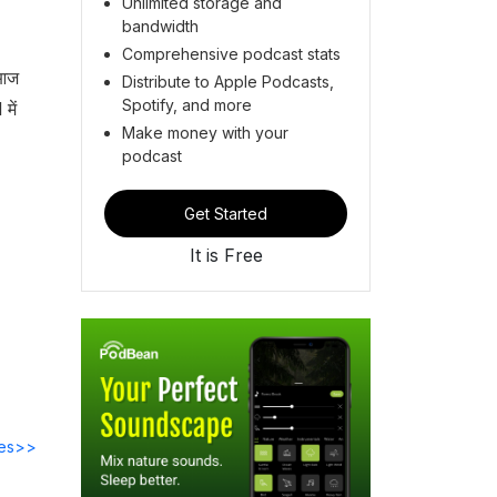
Unlimited storage and
bandwidth
Comprehensive podcast stats
 आज
Distribute to Apple Podcasts,
Spotify, and more
में
Make money with your
podcast
Get Started
It is Free
des>>