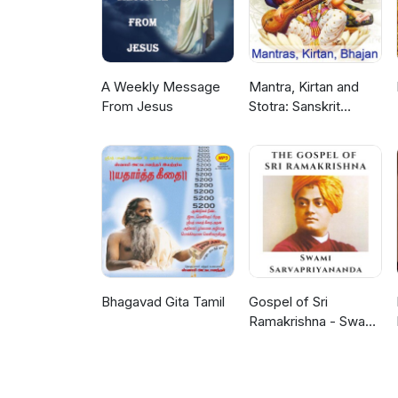
A Weekly Message
Mantra, Kirtan and
From Jesus
Stotra: Sanskrit
Chants
Bhagavad Gita Tamil
Gospel of Sri
Ramakrishna - Swami
Sarvapriyananda