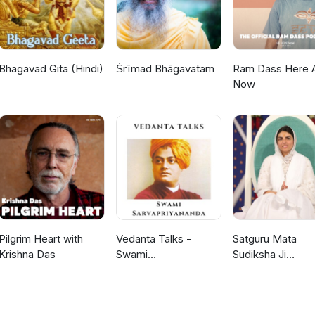
Bhagavad Gita (Hindi)
Śrīmad Bhāgavatam
Ram Dass Here 
Now
Pilgrim Heart with
Vedanta Talks -
Satguru Mata
Krishna Das
Swami
Sudiksha Ji
Sarvapriyananda
Discourses