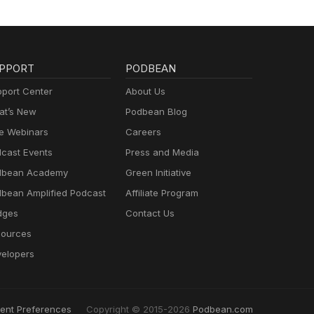
PPORT
PODBEAN
port Center
About Us
t’s New
Podbean Blog
e Webinars
Careers
cast Events
Press and Media
dbean Academy
Green Initiative
bean Amplified Podcast
Affiliate Program
dges
Contact Us
ources
elopers
ent Preferences
Copyright © 2015-2026
Podbean.com