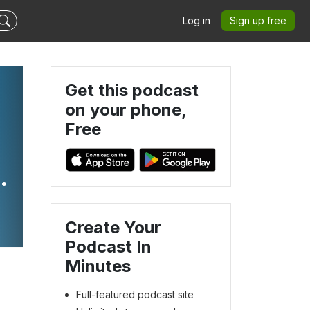
Log in
Sign up free
Get this podcast
on your phone,
Free
Create Your
Podcast In
Minutes
Full-featured podcast site