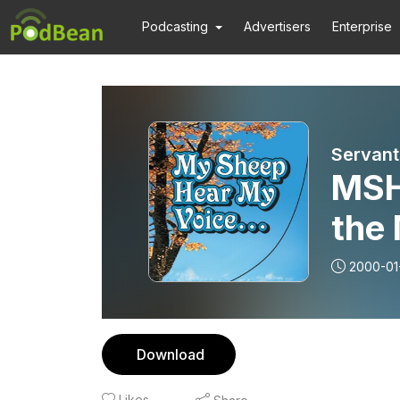
Podcasting
Advertisers
Enterprise
Servants
MSH
the
Sys
2000-01
Download
Likes