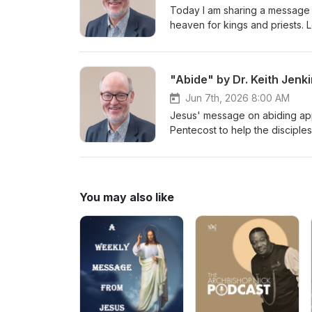
Today I am sharing a message c
heaven for kings and priests. 
be ready to rule and reign with 
increasing in the last days gra
Christ in complicated situation
"Abide" by Dr. Keith Jenk
information about Servants of 
Jun 7th, 2026 8:00 AM
Jesus' message on abiding app
Pentecost to help the disciple
By using their minds they put J
danger you will do the same whe
eternal life. In that way he wo
about Servants of the Lord Mini
You may also like