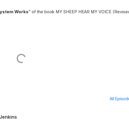
System Works
" of the book MY SHEEP HEAR MY VOICE (Revise
All Episo
 Jenkins