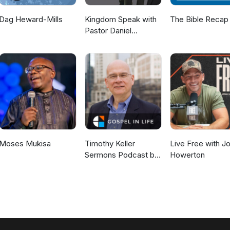
Dag Heward-Mills
Kingdom Speak with
The Bible Recap
Pastor Daniel
McKillop
Moses Mukisa
Timothy Keller
Live Free with J
Sermons Podcast by
Howerton
Gospel in Life