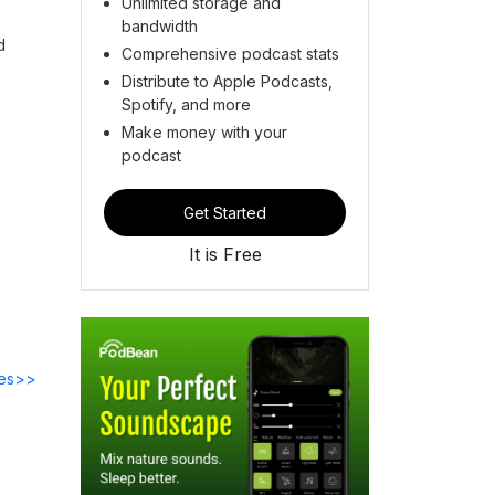
Unlimited storage and
bandwidth
d
Comprehensive podcast stats
Distribute to Apple Podcasts,
Spotify, and more
Make money with your
podcast
Get Started
It is Free
des>>