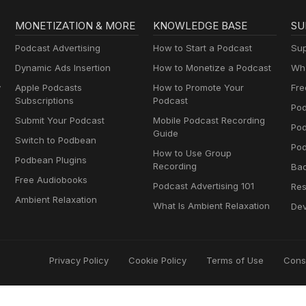
MONETIZATION & MORE
KNOWLEDGE BASE
SU
Podcast Advertising
How to Start a Podcast
Sup
Dynamic Ads Insertion
How to Monetize a Podcast
Wha
y
Apple Podcasts
How to Promote Your
Fre
Subscriptions
Podcast
Pod
Submit Your Podcast
Mobile Podcast Recording
Po
Guide
Switch to Podbean
Pod
How to Use Group
Podbean Plugins
Recording
Ba
Free Audiobooks
Podcast Advertising 101
Res
Ambient Relaxation
What Is Ambient Relaxation
Dev
Privacy Policy
Cookie Policy
Terms of Use
Cons