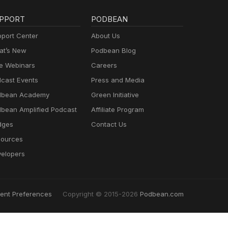
PPORT
PODBEAN
port Center
About Us
t’s New
Podbean Blog
e Webinars
Careers
cast Events
Press and Media
dbean Academy
Green Initiative
bean Amplified Podcast
Affiliate Program
dges
Contact Us
ources
elopers
ent Preferences
Copyright © 2015-2026
Podbean.com