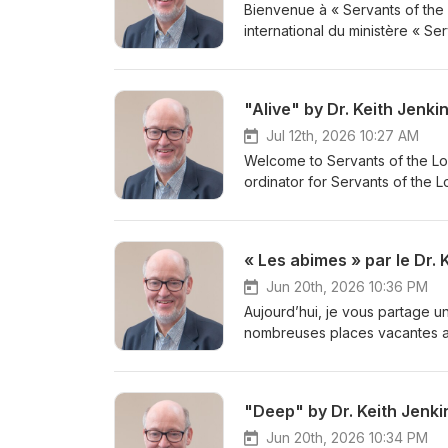
Bienvenue à « Servants of the 
international du ministère « Ser
être vivant ». Les premiers con
apôtres, la grâce et la vérité 
pour Dieu et morts au péché gr
"Alive" by Dr. Keith Jenki
radicalement votre vie sur le pla
pousser à résister à la convict
Jul 12th, 2026 10:27 AM
de s’attacher à la vie éternell
Welcome to Servants of the Lord
Dieu, ce message s’adresse à
ordinator for Servants of the L
d'informations sur Servants of 
that killed their own Messiah 
become alive to God and dead to
around spiritually. Be watchful
« Les abimes » par le Dr. 
receive the Holy Spirit of truth
to serve sin. If you have a hea
Jun 20th, 2026 10:36 PM
more information about Servant
Aujourd’hui, je vous partage un
nombreuses places vacantes au 
leçons qui dévoilent les menso
qui aiment la vérité et se rep
derniers jours, la grâce augm
"Deep" by Dr. Keith Jenki
revêtir le Christ dans les situat
Pour plus d'informations sur Se
Jun 20th, 2026 10:34 PM