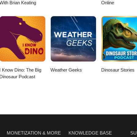
With Brian Keating
Online
I Know Dino: The Big
Weather Geeks
Dinosaur Stories
Dinosaur Podcast
MONETIZATION & MORE
KNOWLEDGE BASE
SU