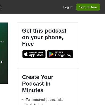
Log in
Sign up free
Get this podcast
on your phone,
os de la Grappe bio | Organic Science Conversations
Free
Create Your
Podcast In
Minutes
Full-featured podcast site