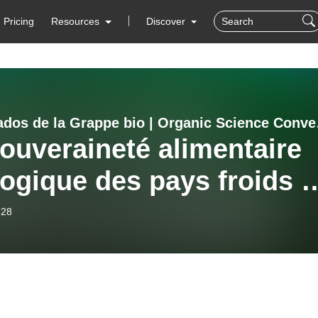
Pricing
Resources
Discover
Les Balad
ouveraineté alimentaire
ogique des pays froids :
rendement fascinant des
-28
es biologiques [46:19]