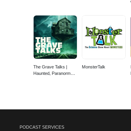
The Grave Talks |
MonsterTalk
Haunted, Paranormal
& Supernatural
PODCAST SERVICES