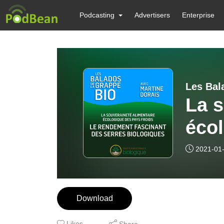
Podcasting
Advertisers
Enterprise
La s
écol
Le 
2021-01
serr
Download
Likes
Share