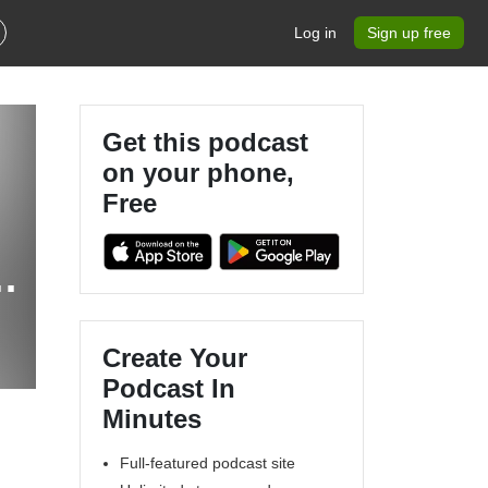
Log in
Sign up free
Get this podcast
on your phone,
Free
Create Your
Podcast In
Minutes
Full-featured podcast site