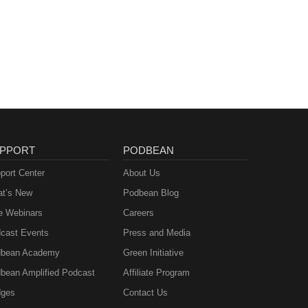
PPORT
PODBEAN
port Center
About Us
t’s New
Podbean Blog
e Webinars
Careers
cast Events
Press and Media
bean Academy
Green Initiative
bean Amplified Podcast
Affiliate Program
ges
Contact Us