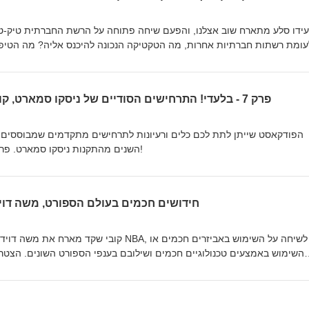
עידו סלע מתארח שוב אצלנו, והפעם שיחה פתוחה על הרשת החברתית טיק-טוק
עומת רשתות חברתיות אחרות, מה הטקטיקה הנכונה להיכנס אליה? מה הטיפים
הילדים שלנו כל כך מתפדחים מאיתנו כשאנחנו מעלים תוכן לטיק טוק? כל התשובות בפרק הזה!
פרק 7 - בלעדי! התרחישים הסודיים של ניסקו סמארט, קובי שקד מארח את גיא טלמור
הפודקאסט שייתן לתת לכם כלים ורעיונות לתרחישים מתקדמים שמבוססים 
השנים מהתקנות ניסקו סמארט. פרק חובה לכל משתמש ניסקו סמארט!
פרק 6 - SPORT TECH חידושים חכמים בעולם הספורט, משה ד
קובי שקד מארח את משה דוידוביץ, שותף פעיל בפו
השימוש באמצעים טכנולוגיים חכמים ושילובם בענפי הספורט השונים. הצטרפו
לוקחים אותנו החידושים החכמים בעולם הספורט, והאם הנבואה ניתנה לשוט