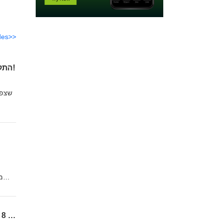
des>>
פרק 10 - קובי שקד מארח את גלעד שוהם - MATTER -התקן החדש שעומד לשנות את הבית החכם!
מ
פרק 8 - תופעת הטיק-טוק ואיך השיווק של ניסקו סמארט משתלב בזה? קובי שקד מארח את עידו סלע