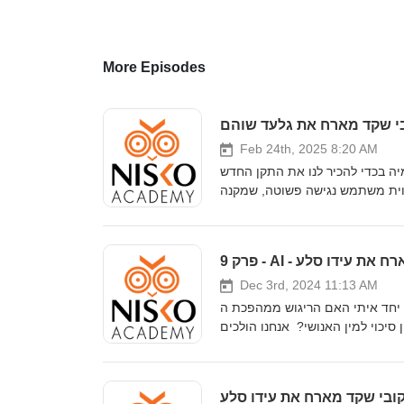
More Episodes
Feb 24th, 2025 8:20 AM
ו את התקן החדש MATTER שצפוי לשנות את עולם
ווית משתמש נגישה פשוטה, שמקנה
ית יצרנים שונים. בשיחה מעמיקה
ומרתקת נגלה מה היתרונות של MATTER, ואיך הוא מאפשר חיבור בצורה מאובטחת יותר של אביזרי הבית החכם.
מארח את עידו סלע
Dec 3rd, 2024 11:13 AM
וש ממהפכת ה AI הוא מוגזם או אולי מוערך בחסר? בשיחה
סיכוי למין האנושי? אנחנו הולכים
מיתיות שבהם AI יכול לשפר את העבודה היומיות של
כל חשמלאי או כל אחד.