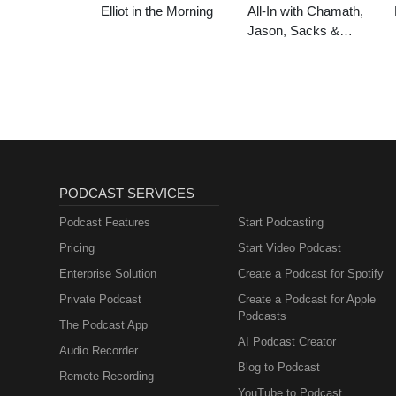
Elliot in the Morning
All-In with Chamath,
Jason, Sacks &
Friedberg
PODCAST SERVICES
Podcast Features
Start Podcasting
Pricing
Start Video Podcast
Enterprise Solution
Create a Podcast for Spotify
Private Podcast
Create a Podcast for Apple
Podcasts
The Podcast App
AI Podcast Creator
Audio Recorder
Blog to Podcast
Remote Recording
YouTube to Podcast