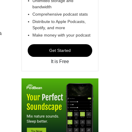
Unlimited storage and
bandwidth
Comprehensive podcast stats
Distribute to Apple Podcasts,
Spotify, and more
ג
Make money with your podcast
Get Started
It is Free