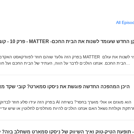
All Episo
בפרק הזה גלעד שוהם חוזר לפוודקאסט האקדמיה בכדי להכיר לנ
הבית החכם. אנחנו הולכים לדבר על הווה, העתיד של הבית החכם ועל ח
למשתמשי ניסקו סמארט שליטה על כל מכשיר גם אם מדובר בריבוי מוצרים מב
הצטרפו אלינו וגלו מתי ניסקו סמארט תשיק מוצרי MATTER ואיך אנחנו מתכננים להצטרף למהפכה שבדרך.
פרק 9 - AI - היכן המהפכה החדשה פוגשת את ניסקו סמארט? קובי שקד 
בפרק הזה עידו סלע חוזר לבדוק יחד איתי האם הריג
רתקת וקולחת נשאל האם אנחנו הולכים להיות מוחלפים לחלוטין או שיש עדיין 
להרים, אולי אפילו קצת להוריד, אבל בעיקר לשתף בדוגמאות א