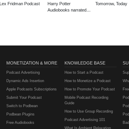
Lex Fridman Podcast
Harry Potter
Tomorrow, Today
Audiobooks narrated
by Stephen Fry
MONETIZATION & MORE
KNOWLEDGE BASE
SU
Podcast Advertising
How to Start a Podcast
Sup
Dynamic Ads Insertion
How to Monetize a Podcast
Wha
Apple Podcasts Subscriptions
How to Promote Your Podcast
Fre
Submit Your Podcast
Mobile Podcast Recording
Pod
Guide
Switch to Podbean
Pod
How to Use Group Recording
Podbean Plugins
Pod
Podcast Advertising 101
Free Audiobooks
Bad
What Is Ambient Relaxation