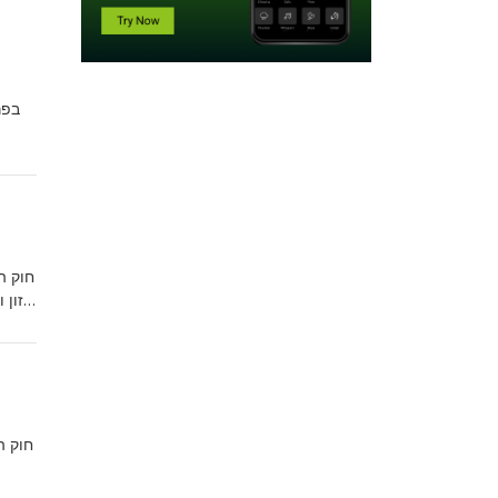
בפר
מזון 