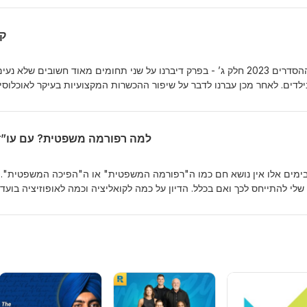
קצ
חוק ההסדרים 2023 חלק ג’ - בפרק דיברנו על שני תחומים מאוד חשובים של
ילדים. לאחר מכן עברנו לדבר על שיפור ההכשרות המקצועיות בעיקר לאוכלו
הפרק הוקלט ב-15.02.2023, שימו לב כי עד שיעבור חוק ההסדרים, צ
רלוונטי לגרסא הכי עדכנית של החוק.
למה רפורמה משפטית? עם עו”ד דורון
ימים אלו אין נושא חם כמו ה"רפורמה המשפטית" או ה"הפיכה המשפטית". 
שלי להתייחס לכך ואם בכלל. הדיון על כמה לקואליציה וכמה לאופוזיציה בוע
וי לייאש, דורש המון איזון והתקשורת מלאה בו. ולכן החלטתי לחזור צעד אח
ך רפורמה?". לכן הזמנתי את דורון נחמיה שהוא עו"ד וחבר, שמדבר כבר שני
יסביר את הסיבות והתקדימים ההיסטוריים שהובילו לכל אחד מהחוקים שהוצעו ע
מקווה ומאמין שגם מי שתומך ברפורמה וגם מי שמתנגד לה ילמדו משהו מהפרק. הפ