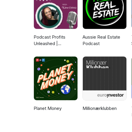
Podcast Profits
Aussie Real Estate
Unleashed |
Podcast
Guesting, Authority &
Client Acquisition
Planet Money
Millionærklubben