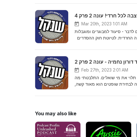
הכי עדכנית של החוק.
בה לכל חרדי! עונה 2 פרק 4
Mar 20th, 2023 1:01 AM
א נעים לדבר - סיעוד למבוגרים ומוגבלות
סיה החרדית. לטיוטת חוק ההסדרים
פויים שינויים בו, ולפעמים המידע בפרק אינו
 נחמיה - עונה 2 פרק 2
Feb 27th, 2023 2:01 AM
תלוי את מי שואלים. התלבטתי מה
דה לבחירת שופטים הוא מאוד קשה,
ד אחורה ולשאול את השאלה - "למה
ם על הצורך בשינוי במערכת המשפט
ל ידי יריב לוין ושמחה רוטמן.אני
רק הוקלט ב-15.02.2023
You may also like