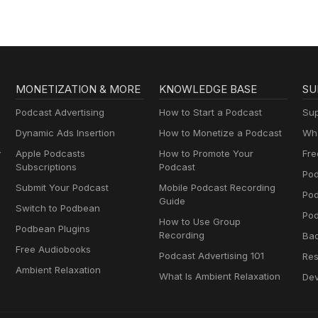
MONETIZATION & MORE
KNOWLEDGE BASE
SU
Podcast Advertising
How to Start a Podcast
Sup
Dynamic Ads Insertion
How to Monetize a Podcast
Wha
y
Apple Podcasts
How to Promote Your
Fre
Subscriptions
Podcast
Pod
Submit Your Podcast
Mobile Podcast Recording
Po
Guide
Switch to Podbean
Pod
How to Use Group
Podbean Plugins
Recording
Ba
Free Audiobooks
Podcast Advertising 101
Res
Ambient Relaxation
What Is Ambient Relaxation
Dev