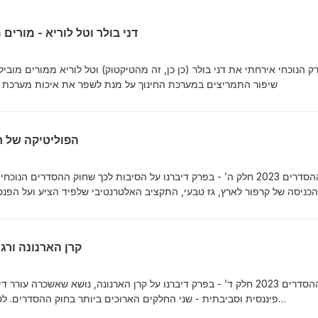
דני בולר וטל לוריא - מורים מוביל
ק הנוכחי אירחתי את דני בולר (כן כן, זה מהטיקטוק) וטל לוריא ממורים מוביל
שיפור התמריצים במערכת החינוך על מנת לשפר את איכות מערכת החינוך.הפ
הפוליטיקה של חוק 
חוק ההסדרים 2023 חלק ה’ - בפרק דיברנו על הסיבות לכך שחוק ההסדרים הנו
והכניסה של קרפור לארץ, גז טבעי, התקציב האלטרנטיבי שלפיד הציע ועל הפנ
ההסדרים הפרק הוקלט ב-16.05.2023, לפני שעבר חוק ההסדר
קרן הארנונה ורגולצי
חוק ההסדרים 2023 חלק ד’ - בפרק דיברנו על קרן הארנונה, נושא שאשכרה עור
פיננסית וסביבתית - שני החלקים הארוכים ביותר בחוק ההסדרים. 
ב-16.05.2023, שימו לב כי עד שיעבור חוק ההסדרים, צפויים שינויים בו, ו