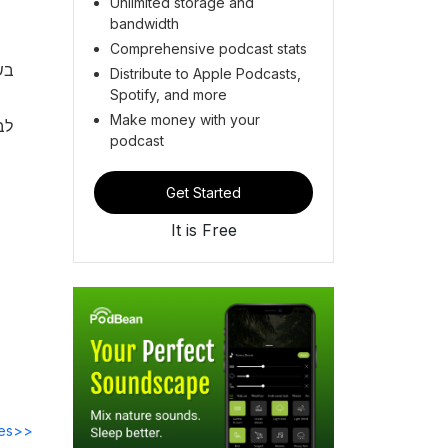
Unlimited storage and
bandwidth
Comprehensive podcast stats
בש
Distribute to Apple Podcasts,
Spotify, and more
Make money with your
podcast
Get Started
It is Free
des>>