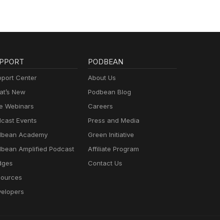
PPORT
PODBEAN
port Center
About Us
t’s New
Podbean Blog
e Webinars
Careers
cast Events
Press and Media
dbean Academy
Green Initiative
bean Amplified Podcast
Affiliate Program
dges
Contact Us
ources
elopers