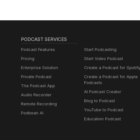
PODCAST SERVICES
Podcast Features
Start Podcasting
Pricing
Start Video Podcast
Enterprise Solution
Create a Podcast for Spotif
Private Podcast
Create a Podcast for Apple
Podcasts
The Podcast App
AI Podcast Creator
Audio Recorder
Blog to Podcast
Remote Recording
YouTube to Podcast
Podbean AI
Education Podcast