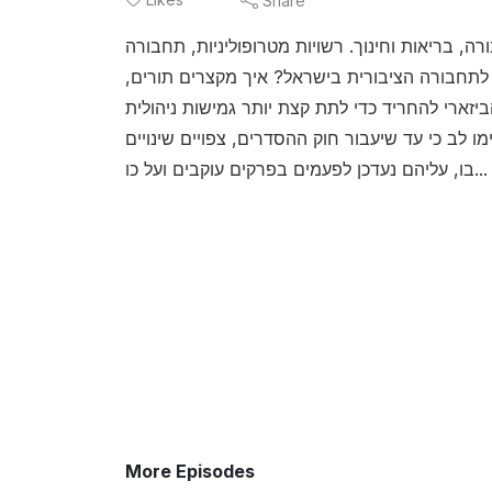
Share
ה, בריאות וחינוך. רשויות מטרופוליניות, תחבורה
לתחבורה הציבורית בישראל? איך מקצרים תורים,
זארי להחריד כדי לתת קצת יותר גמישות ניהולית
פר? לטיוטת חוק ההסדרים הפרק הוקלט ב-15.02.2023, שימו לב כי עד שיעבור חוק ההסדרים, צפויים שינויים
 עליהם נעדכן לפעמים בפרקים עוקבים ועל כו...
More Episodes