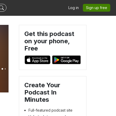
Log in
Sign up free
Get this podcast
on your phone,
Free
Create Your
Podcast In
Minutes
Full-featured podcast site