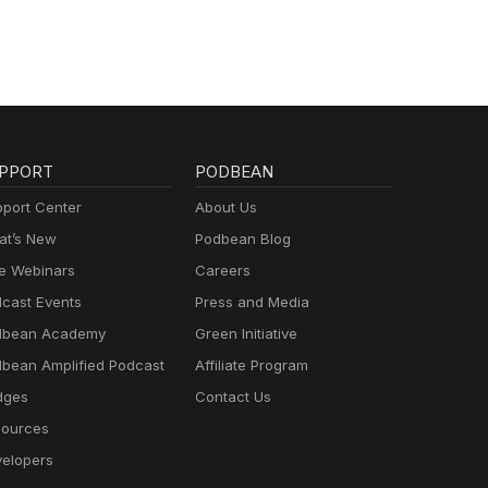
PPORT
PODBEAN
port Center
About Us
t’s New
Podbean Blog
e Webinars
Careers
cast Events
Press and Media
dbean Academy
Green Initiative
bean Amplified Podcast
Affiliate Program
dges
Contact Us
ources
elopers