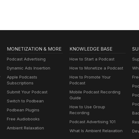
MONETIZATION & MORE
KNOWLEDGE BASE
SU
Podcast Advertising
How to Start a Podcast
Sup
Dynamic Ads Insertion
How to Monetize a Podcast
Wha
y
Apple Podcasts
How to Promote Your
Fre
Subscriptions
Podcast
Pod
Submit Your Podcast
Mobile Podcast Recording
Po
Guide
Switch to Podbean
Pod
How to Use Group
Podbean Plugins
Recording
Ba
Free Audiobooks
Podcast Advertising 101
Res
Ambient Relaxation
What Is Ambient Relaxation
Dev