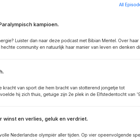
All Episo
 Paralympisch kampioen.
nergie? Luister dan naar deze podcast met Bibian Mentel. Over haar
hechte community en natuurlijk haar manier van leven en denken d
 met kanker. Luister naar en leer van Bibian Mentel. Wil je meer l
h.
e kracht van sport die hem bracht van stotterend jongetje tot
oelde hij zich thuis, getuige zijn 2e plek in de Elfstedentocht van '
erel worden en het publiek vermaken. Luister naar en leer van: Eri
winst en verlies, geluk en verdriet.
volle Nederlandse olympiër aller tijden. Op vier opeenvolgende sp