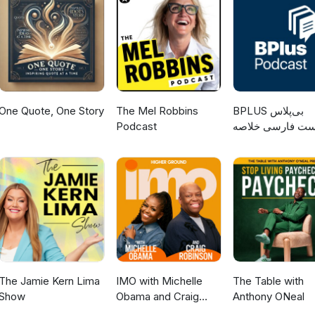
One Quote, One Story
The Mel Robbins
‌BPLUS بی‌پلاس
Podcast
ست فارسی خلاصه
کتاب
The Jamie Kern Lima
IMO with Michelle
The Table with
Show
Obama and Craig
Anthony ONeal
Robinson