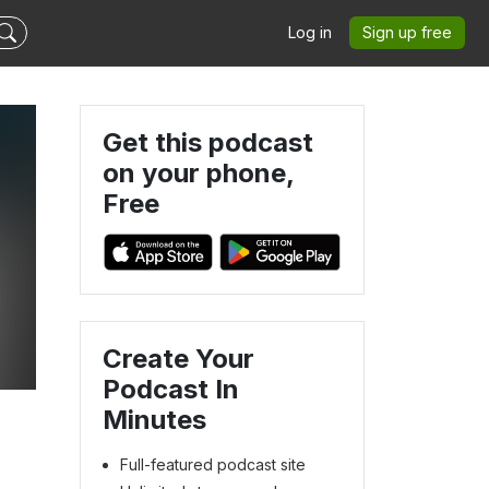
Log in
Sign up free
Get this podcast
on your phone,
Free
Create Your
Podcast In
Minutes
Full-featured podcast site