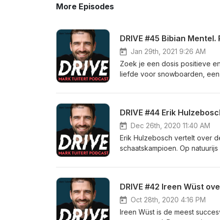
More Episodes
DRIVE #45 Bibian Mentel.
Jan 29th, 2021 9:26 AM
Zoek je een dosis positieve e
liefde voor snowboarden, een 
wordt gevormd door het omgaan
Bibian's biografie heet: Leef
DRIVE #44 Erik Hulzebosc
Dec 26th, 2020 11:40 AM
Erik Hulzebosch vertelt over d
schaatskampioen. Op natuurijs v
Verhalen over schaatsen, een k
Hulzebosch.
DRIVE #42 Ireen Wüst over 
Oct 28th, 2020 4:16 PM
Ireen Wüst is de meest succes