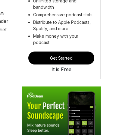
Unlimited storage and
bandwidth
es
Comprehensive podcast stats
nder
Distribute to Apple Podcasts,
Spotify, and more
het
Make money with your
podcast
Get Started
It is Free