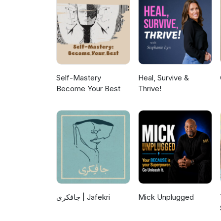
Self-Mastery
Heal, Survive &
Become Your Best
Thrive!
جافکری | Jafekri
Mick Unplugged