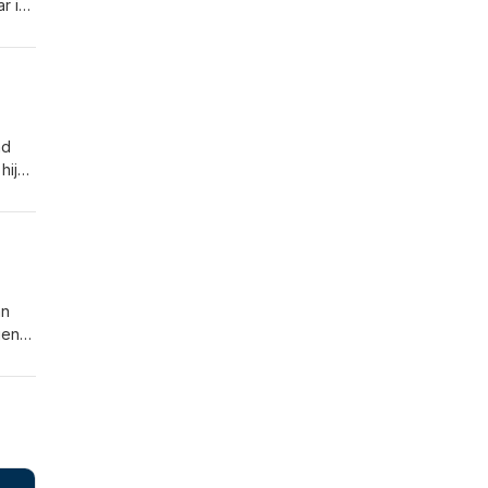
r in
tot
ot
n
ad
hij
an
boek
an
gen
nek.