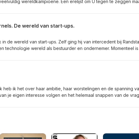
veelvuldig wereldkampioene. Een erelijst om U tegen te zeggen maa
er zoveel meer. Als jong Brabants meisje vol ambitie groeide ze uit 
w. We hebben het over die ontwikkeling. Over winst en verlies en t
in Paulien van Deutekom, die overleed aan kanker. Wat we niet moge
nels. De wereld van start-ups.
Paulien. Luister naar en leer van Ireen Wüst.
 in de wereld van start-ups. Zelf ging hij van intercedent bij Randst
 en technologie wereld als bestuurder en ondernemer. Momenteel is 
 in start-ups. Ik spreek met hem over de routes die je als startup k
t tot investeringen en opschalen. Genoemd: Suits en Hoodies, het 
k heb ik het over haar ambitie, haar worstelingen en de spanning v
g van je eigen interesse volgen en het helemaal snappen van de vra
 op je bek gaan en het willen winnen, wat ze als een van de weinige
 durft uit te spreken. Ik zou zeggen luister naar en leer van Eva Ji