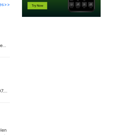
des>>
ie
ezen?
97.
k
elen