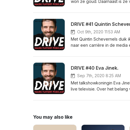
won ze goud. Daarnaast is ze 
haar lange carrière ging het ov
op en top volwassen sportvrou
slot haar ‘buuf’, beste vriend
DRIVE #41 Quintin Schever
vergeten en kunnen leren van 
Oct 9th, 2020 11:53 AM
Met Quintin Schevernels duik ik
naar een carrière in de media
CEO van Funda en investeert hij
volgen. Van product naar mark
van Quintin.
DRIVE #40 Eva Jinek.
Sep 7th, 2020 8:25 AM
Met talkshowkoningin Eva Jine
live televisie. Over het belan
die je stelt. Over het keihard
mensen in televisieland hardop
You may also like