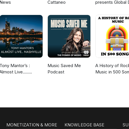
News
Cattaneo
presents Global 
Broadcast
Tony Mantor’s :
Music Saved Me
A History of Roc
Almost Live.....
Podcast
Music in 500 So
Nashville
MONETIZATION & MORE
KNOWLEDGE BASE
SU