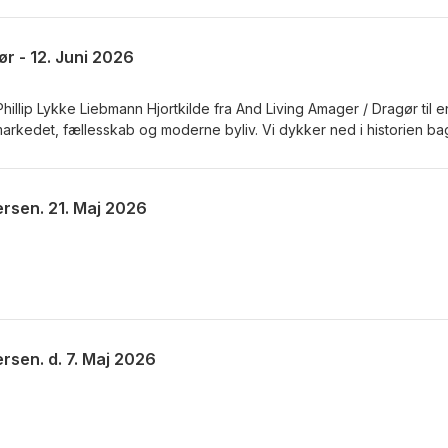
r - 12. Juni 2026
illip Lykke Liebmann Hjortkilde fra And Living Amager / Dragør til e
kedet, fællesskab og moderne byliv. Vi dykker ned i historien ba
mtidens boliger og de muligheder og udfordringer, der følger med at
nesker i en storby i udvikling. Phillip deler sine erfaringer fra bran
Living Amager og giver sit perspektiv på, hvordan boligformer,
rsen. 21. Maj 2026
kan spille en større rolle i fremtidens boligmarked. Lyt med til en
indsigter, erfaringer og tanker om, hvordan vi kommer til at bo og l
rsen. d. 7. Maj 2026