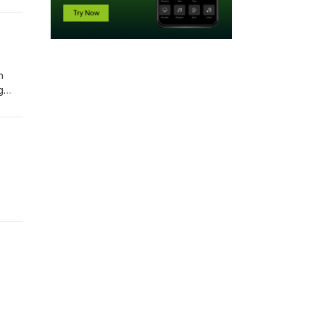
n
g
chen,
eve i