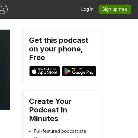
Log in
Sign up free
Get this podcast
on your phone,
Free
Create Your
Podcast In
Minutes
Full-featured podcast site