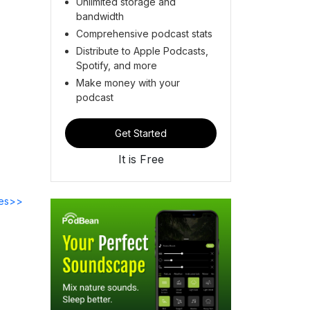
Unlimited storage and
bandwidth
Comprehensive podcast stats
Distribute to Apple Podcasts,
Spotify, and more
Make money with your
podcast
Get Started
It is Free
des>>