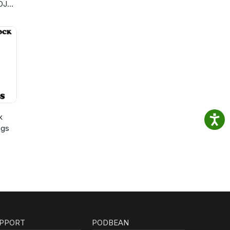
DJ
k
ngs
PPORT
PODBEAN