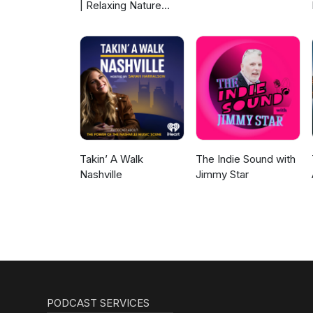
| Relaxing Nature
Sounds For Sleep,
Meditation,
Relaxation Or Focus |
Sounds Of Nature |
Sleep Sounds, Sleep
Music, Meditation
Sounds, Ocean
Waves, Rain, White
Noise & More
Takin’ A Walk
The Indie Sound with
Nashville
Jimmy Star
PODCAST SERVICES