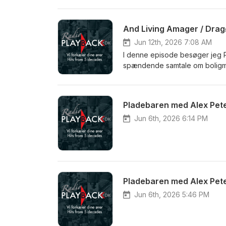
And Living Amager / Dragø
Jun 12th, 2026 7:08 AM
I denne episode besøger jeg Ph
spændende samtale om boligmar
And Living, visionerne for fre
skabe attraktive rammer for men
fortæller om arbejdet med And 
Pladebaren med Alex Pete
bæredygtighed og fællesskaber 
inspirerende samtale fyldt med 
Jun 6th, 2026 6:14 PM
fremtiden.
Pladebaren med Alex Pete
Jun 6th, 2026 5:46 PM