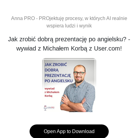
Anna PRO - PROjektuję procesy, w których AI realnie
wspiera ludzi i wynik
Jak zrobić dobrą prezentację po angielsku? -
wywiad z Michałem Korbą z User.com!
Open App to Download