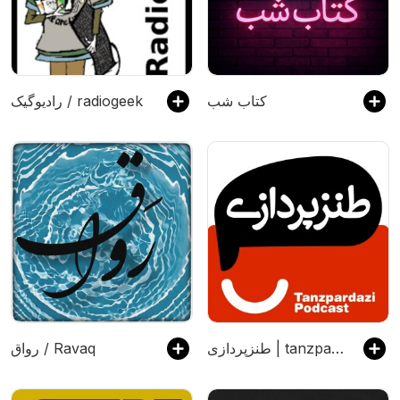
کتاب شب
رادیوگیک / radiogeek
طنزپردازی | tanzpardazi
رواق / Ravaq