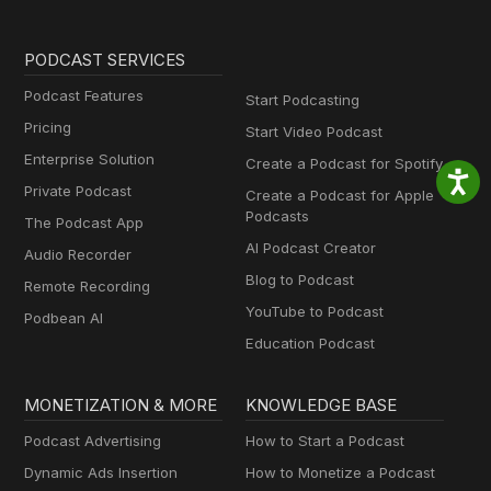
PODCAST SERVICES
Podcast Features
Start Podcasting
Pricing
Start Video Podcast
Enterprise Solution
Create a Podcast for Spotify
Private Podcast
Create a Podcast for Apple
Podcasts
The Podcast App
AI Podcast Creator
Audio Recorder
Blog to Podcast
Remote Recording
YouTube to Podcast
Podbean AI
Education Podcast
MONETIZATION & MORE
KNOWLEDGE BASE
Podcast Advertising
How to Start a Podcast
Dynamic Ads Insertion
How to Monetize a Podcast