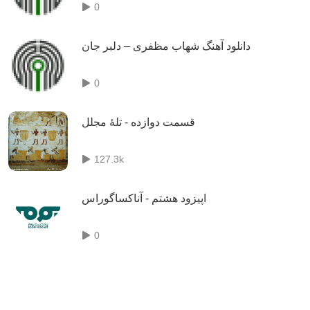
0
دانلود آهنگ شهاب مظفری – دلبر جان
0
قسمت دوازده - تلهٔ مجلل
127.3k
اپیزود هشتم - آناکساگوراس
0