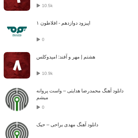
10.5k
اپیزود دوازدهم - افلاطون ۱
0
هشتم | مهر و آفند: امپدوکلس
10.9k
دانلود آهنگ محمدرضا هدایتی – واست پروانه
میشم
0
دانلود آهنگ مهدی یراحی – حیک