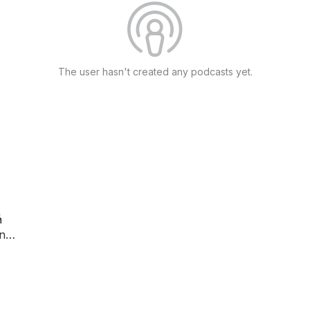
The user hasn't created any podcasts yet.
á
nal
7