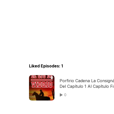
Liked Episodes: 1
Porfirio Cadena La Consign
Del Capítulo 1 Al Capítulo Fi
148 Último Capítulo Fue
0
Grabado En Él Año De 198