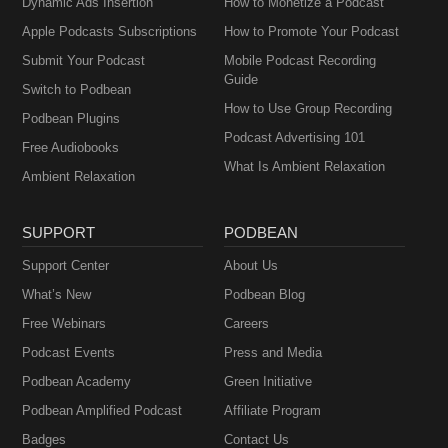
Dynamic Ads Insertion
How to Monetize a Podcast
Apple Podcasts Subscriptions
How to Promote Your Podcast
Submit Your Podcast
Mobile Podcast Recording
Guide
Switch to Podbean
How to Use Group Recording
Podbean Plugins
Podcast Advertising 101
Free Audiobooks
What Is Ambient Relaxation
Ambient Relaxation
SUPPORT
PODBEAN
Support Center
About Us
What’s New
Podbean Blog
Free Webinars
Careers
Podcast Events
Press and Media
Podbean Academy
Green Initiative
Podbean Amplified Podcast
Affiliate Program
Badges
Contact Us