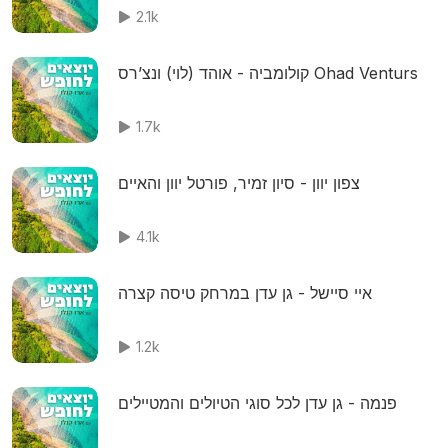
2.1k
קולומביה - אוהד (לוי) ונצ’רס Ohad Venturs
1.7k
צפון יוון - סיון זמיר, פורטל יוון והאיים
4.1k
איי סיישל - גן עדן במרחק טיסה קצרה
1.2k
פנמה - גן עדן לכל סוגי הטיולים והמטיילים