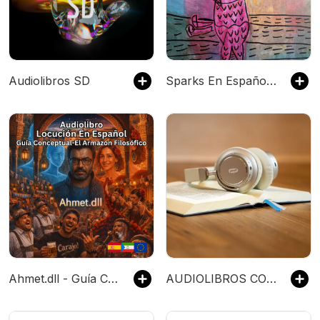
Audiolibros SD
Sparks En Español - audiolibros creativos para niños
Ahmet.dll - Guía Conceptual/El Armazón Filosófico - Locución En Español Audiolibro - 🇪🇸🇬🇶🇪🇺
AUDIOLIBROS COMPLETOS Y EN ESPAÑOL