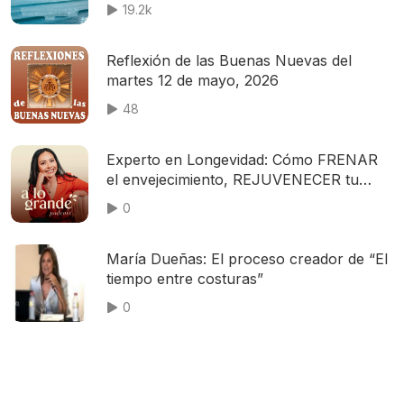
Meditation, Relaxation Or Focus | Sleep
19.2k
Sounds, Sleep Music, Nature Sounds,
Music For Sleep, Musique Pour Dormir,
Música Relajante
Reflexión de las Buenas Nuevas del
martes 12 de mayo, 2026
48
Experto en Longevidad: Cómo FRENAR
el envejecimiento, REJUVENECER tu
cuerpo y eliminar la FLACIDEZ
0
María Dueñas: El proceso creador de “El
tiempo entre costuras”
0