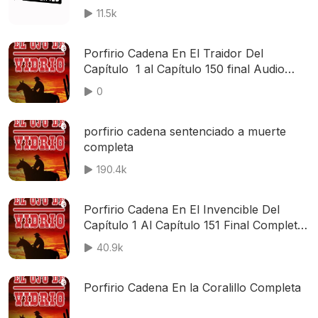
11.5k
Porfirio Cadena En El Traidor Del
Capítulo 1 al Capítulo 150 final Audio
Original
0
porfirio cadena sentenciado a muerte
completa
190.4k
Porfirio Cadena En El Invencible Del
Capítulo 1 Al Capítulo 151 Final Completa
y Audio Original 32 Kbps Grabada En El
40.9k
Año De 1971 Audio Reparado En Minuto
33
Porfirio Cadena En la Coralillo Completa