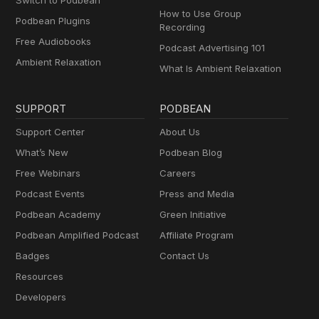
Switch to Podbean
How to Use Group
Podbean Plugins
Recording
Free Audiobooks
Podcast Advertising 101
Ambient Relaxation
What Is Ambient Relaxation
SUPPORT
PODBEAN
Support Center
About Us
What’s New
Podbean Blog
Free Webinars
Careers
Podcast Events
Press and Media
Podbean Academy
Green Initiative
Podbean Amplified Podcast
Affiliate Program
Badges
Contact Us
Resources
Developers