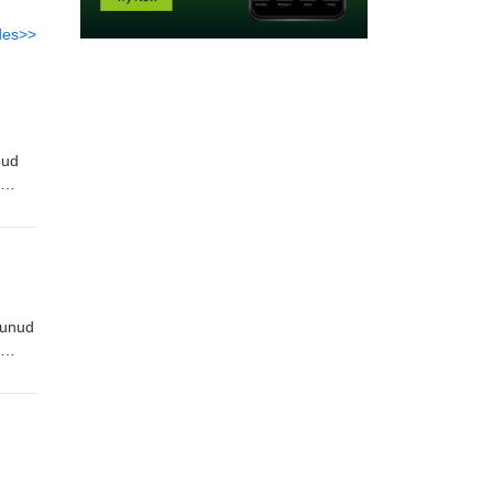
des>>
nud
edat
lmunud
edat