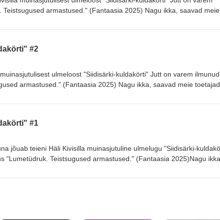
isilla muinasjutulisest ulmeloost "Siidisärki-kuldakörti" Jutt on varem
 Teistsugused armastused." (Fantaasia 2025) Nagu ikka, saavad meie
lgusest lõpuni juba praegu aadressil https://www.patreon.com/Tumedadtu
ldakörti" #2
la muinasjutulisest ulmeloost "Siidisärki-kuldakörti" Jutt on varem ilmunud
used armastused." (Fantaasia 2025) Nagu ikka, saavad meie toetajad
õpuni juba praegu aadressil https://www.patreon.com/Tumedadtunnid Kõh
ldakörti" #1
a jõuab teieni Häli Kivisilla muinasjutuline ulmelugu "Siidisärki-kuldakör
s "Lumetüdruk. Teistsugused armastused." (Fantaasia 2025)Nagu ikka
vet juttu algusest lõpuni juba praegu
com/Tumedadtunnid Kõhedat kuulamist!