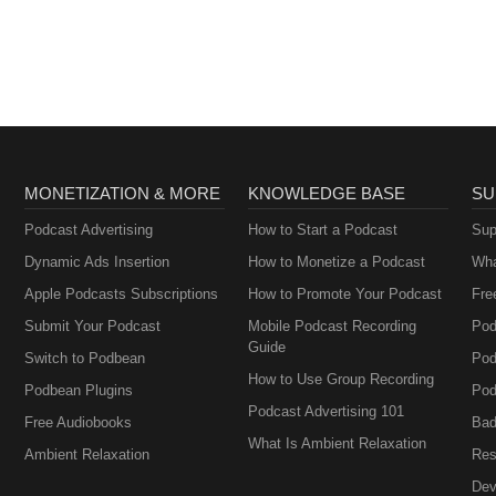
MONETIZATION & MORE
KNOWLEDGE BASE
SU
Podcast Advertising
How to Start a Podcast
Sup
Dynamic Ads Insertion
How to Monetize a Podcast
Wha
Apple Podcasts Subscriptions
How to Promote Your Podcast
Fre
Submit Your Podcast
Mobile Podcast Recording
Pod
Guide
Switch to Podbean
Pod
How to Use Group Recording
Podbean Plugins
Pod
Podcast Advertising 101
Free Audiobooks
Bad
What Is Ambient Relaxation
Ambient Relaxation
Res
Dev