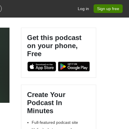
Log in
Sign up free
Get this podcast
on your phone,
Free
Create Your
Podcast In
Minutes
Full-featured podcast site