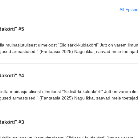
All Episo
ldakörti" #5
illa muinasjutulisest ulmeloost "Siidisärki-kuldakörti" Jutt on varem ilmu
used armastused." (Fantaasia 2025) Nagu ikka, saavad meie toetajad
õpuni juba praegu aadressil https://www.patreon.com/Tumedadtunnid Kõh
ldakörti" #4
isilla muinasjutulisest ulmeloost "Siidisärki-kuldakörti" Jutt on varem i
used armastused." (Fantaasia 2025) Nagu ikka, saavad meie toetajad
õpuni juba praegu aadressil https://www.patreon.com/Tumedadtunnid Kõh
ldakörti" #3