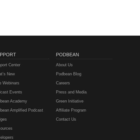
PPORT
PODBEAN
port Center
About Us
t’s New
Podbean Blog
e Webinars
Careers
cast Events
Press and Media
bean Academy
Green Initiative
bean Amplified Podcast
Affiliate Program
ges
Contact Us
ources
elopers