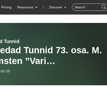
Pricing
Resources
Discover
d Tunnid
edad Tunnid 73. osa. M.
msten ”Vari
atrossosel”
-02-29