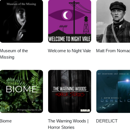
Museum of the
Welcome to Night Vale
Matt From Nomad
Missing
Biome
The Warning Woods |
DERELICT
Horror Stories