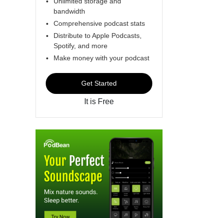
Unlimited storage and
bandwidth
Comprehensive podcast stats
Distribute to Apple Podcasts,
Spotify, and more
Make money with your podcast
Get Started
It is Free