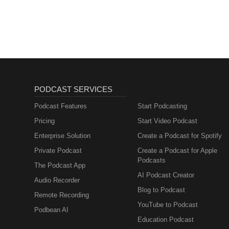
PODCAST SERVICES
Podcast Features
Start Podcasting
Pricing
Start Video Podcast
Enterprise Solution
Create a Podcast for Spotify
Private Podcast
Create a Podcast for Apple
Podcasts
The Podcast App
AI Podcast Creator
Audio Recorder
Blog to Podcast
Remote Recording
YouTube to Podcast
Podbean AI
Education Podcast