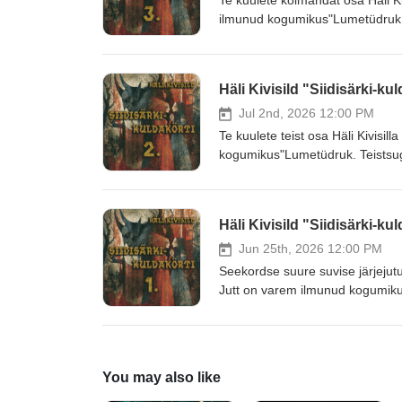
Te kuulete kolmandat osa Häli Kiv
ilmunud kogumikus"Lumetüdruk.
toetajad kuulata tervet juttu a
Kõhedat kuulamist!
Häli Kivisild "Siidisärki-ku
Jul 2nd, 2026 12:00 PM
Te kuulete teist osa Häli Kivisil
kogumikus"Lumetüdruk. Teistsug
kuulata tervet juttu algusest l
kuulamist!
Häli Kivisild "Siidisärki-ku
Jun 25th, 2026 12:00 PM
Seekordse suure suvise järjejutun
Jutt on varem ilmunud kogumiku
saavad meie toetajad kuulata ter
aadressil https://www.patreon.
You may also like