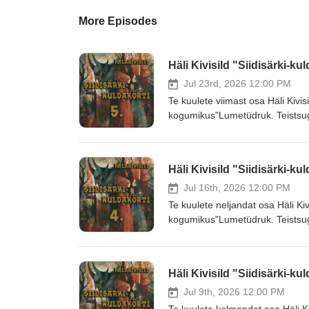
More Episodes
Häli Kivisild "Siidisärki-ku
Jul 23rd, 2026 12:00 PM
Te kuulete viimast osa Häli Kivis
kogumikus"Lumetüdruk. Teistsug
kuulata tervet juttu algusest l
kuulamist!
Häli Kivisild "Siidisärki-ku
Jul 16th, 2026 12:00 PM
Te kuulete neljandat osa Häli Kiv
kogumikus"Lumetüdruk. Teistsug
kuulata tervet juttu algusest l
kuulamist!
Häli Kivisild "Siidisärki-ku
Jul 9th, 2026 12:00 PM