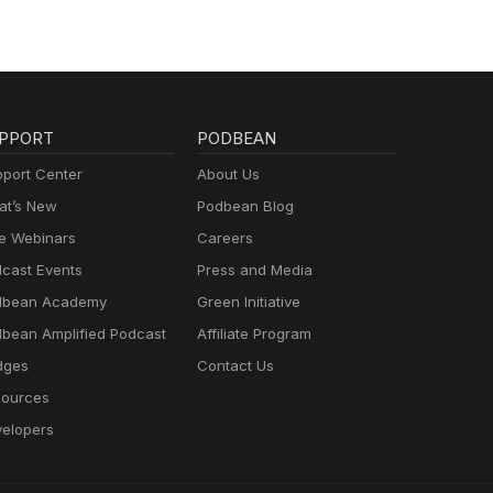
PPORT
PODBEAN
port Center
About Us
t’s New
Podbean Blog
e Webinars
Careers
cast Events
Press and Media
dbean Academy
Green Initiative
bean Amplified Podcast
Affiliate Program
dges
Contact Us
ources
elopers