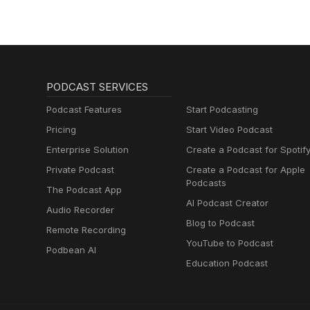
PODCAST SERVICES
Podcast Features
Start Podcasting
Pricing
Start Video Podcast
Enterprise Solution
Create a Podcast for Spotif
Private Podcast
Create a Podcast for Apple
Podcasts
The Podcast App
AI Podcast Creator
Audio Recorder
Blog to Podcast
Remote Recording
YouTube to Podcast
Podbean AI
Education Podcast