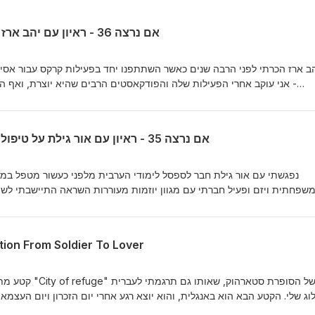
אם נרצה 36 - ראיון עם יהב ארז על גילוי עצמי בהקשר פוליטי
ב ארז הכרתי לפני הרבה שנים כאשר השתתפנו יחד בפעילות קרקס עבור אסיר
אני עוקב אחרי הפעילות שלה והפודקאסטים הרבים שהיא יוצרת, ואף הת
השלטון הצבאי על פלסטינים. פניתי ליהב, מתוך רצון לדבר איתה, להבין ממנ
רואה את פני הדברים היום בישראל ובעולם, מה נותן לה תקווה ומוטיבציה 
אם נרצה 35 - ראיון עם אור גילת על טיפול ואקטיביזם בראייה מערכתית
אות הקשה, על הדרך שלה עם פסיכדליה ואיך היא תרמה לשינוי התפיסה שלה
על הכל ומהכל. פרק עם הרבה מידע ורפרנסים למי שלא מכיר את עולם ה
קאסטים הרבים של יהב. לכן ריכזתי כאן כמה וכמה לינקים למי שהאזין ומתע
נפגשתי עם אור גילת חבר לספסל לימודי הערבית מלפני כעשור מטפל במגו
שפחתית ויזם ופעיל חברתי עם מגוון יוזמות מעוררות השראה התיישבתי לש
אסט שיט של אחרים הסלון הפסיכדלי פודקאסט כאן זה שאם של הפורום 
בוננות מערכתית במצב הנוכחי על טיפול ואקטיביזם על תפקידי הקורבן והמקר
ושבות פודקאסט שיחה מקומית פודקאסט עונש 
לפעול ולהישאר מחובר לנוכח אסון גדול מאחל לכולם האזנה מעוררת ונעימה ושנה טובה אם נרצה...
והאקטיביסט פלה קוטי שוברים שתיקה אהרן פורת - שיחה מקומית ג'ון ב
ation From Soldier To Lover
למוד את ההסטוריה מחדש - קישורים על עזה אנחנו לא מספרים - אזרחים
וג שלי. הקטע הבא הוא באנגלית, והוא יוצא רגע אחרי יום הזכרון ויום העצמאו
ותפילה לשלום ולהפסקת המלחמה. הקטע הבא נותן הצצה לשו