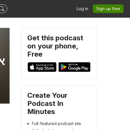
Log in
Sign up free
Get this podcast
on your phone,
Free
Create Your
Podcast In
Minutes
Full-featured podcast site