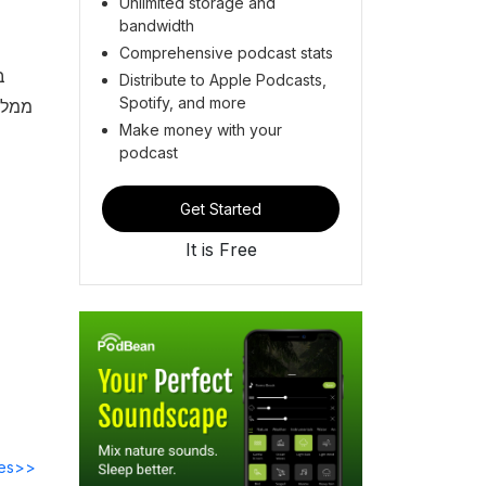
Unlimited storage and
bandwidth
Comprehensive podcast stats
ב
Distribute to Apple Podcasts,
Spotify, and more
ממליץ
Make money with your
podcast
Get Started
It is Free
des>>