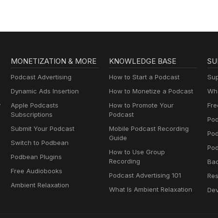
MONETIZATION & MORE
KNOWLEDGE BASE
SU
Podcast Advertising
How to Start a Podcast
Sup
Dynamic Ads Insertion
How to Monetize a Podcast
Wha
y
Apple Podcasts
How to Promote Your
Fre
Subscriptions
Podcast
Pod
Submit Your Podcast
Mobile Podcast Recording
Po
Guide
Switch to Podbean
Pod
How to Use Group
Podbean Plugins
Recording
Ba
Free Audiobooks
Podcast Advertising 101
Res
Ambient Relaxation
What Is Ambient Relaxation
Dev