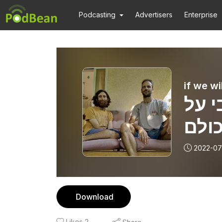
Podcasting
Advertisers
Enterprise
צבי על
ולם
2022-07
Download
Likes
2