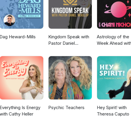
Dag Heward-Mills
Kingdom Speak with
Astrology of the
Pastor Daniel
Week Ahead wit
McKillop
Chani Nicholas
Everything Is Energy
Psychic Teachers
Hey Spirit! with
with Cathy Heller
Theresa Caputo