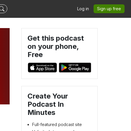
Log in
Sign up free
Get this podcast
on your phone,
Free
Create Your
Podcast In
Minutes
Full-featured podcast site