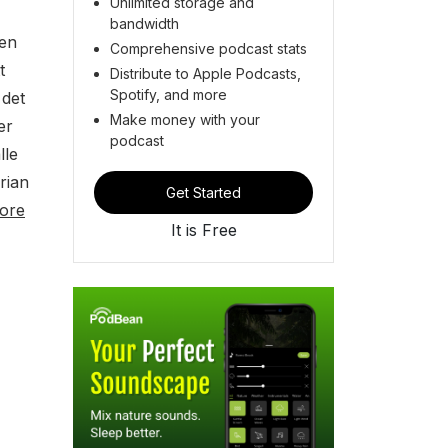
Unlimited storage and
bandwidth
ken
Comprehensive podcast stats
t
Distribute to Apple Podcasts,
Spotify, and more
 det
Make money with your
er
podcast
lle
rian
Get Started
ore
It is Free