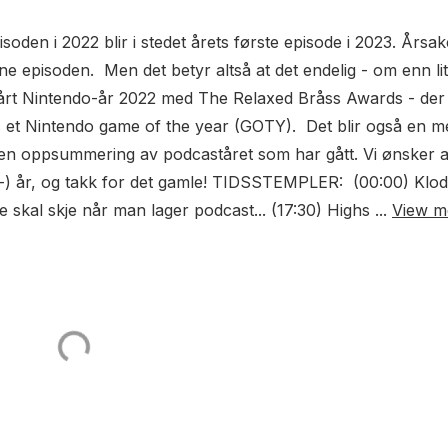
soden i 2022 blir i stedet årets første episode i 2023. Årsa
nne episoden. Men det betyr altså at det endelig - om enn lit
vårt Nintendo-år 2022 med The Relaxed Bråss Awards - der
res et Nintendo game of the year (GOTY). Det blir også en m
ten oppsummering av podcaståret som har gått. Vi ønsker a
st-) år, og takk for det gamle! TIDSSTEMPLER: (00:00) Klod
skal skje når man lager podcast... (17:30) Highs ...
View m