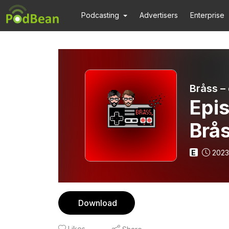
Podcasting
Advertisers
Enterprise
Bråss –
Epi
Brå
E
2023
Download
Likes