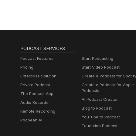
PODCAST SERVICES
Podcast Features
Start Podcasting
Pricing
Start Video Podcast
Enterprise Solution
Create a Podcast for Spotif
Private Podcast
Create a Podcast for Apple
Podcasts
The Podcast App
AI Podcast Creator
Audio Recorder
Blog to Podcast
Remote Recording
YouTube to Podcast
Podbean AI
Education Podcast