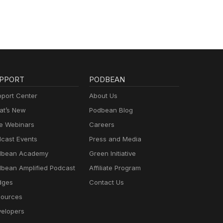
PPORT
PODBEAN
port Center
About Us
t’s New
Podbean Blog
e Webinars
Careers
cast Events
Press and Media
dbean Academy
Green Initiative
bean Amplified Podcast
Affiliate Program
dges
Contact Us
ources
elopers