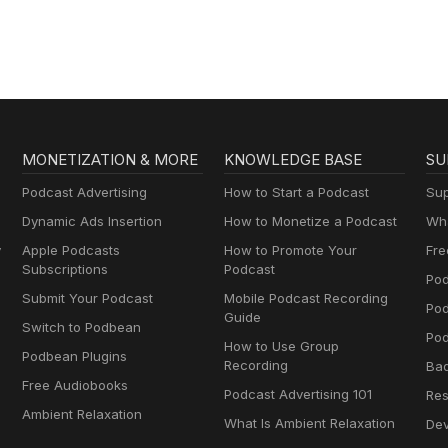
MONETIZATION & MORE
KNOWLEDGE BASE
SU
Podcast Advertising
How to Start a Podcast
Sup
Dynamic Ads Insertion
How to Monetize a Podcast
Wha
y
Apple Podcasts
How to Promote Your
Fre
Subscriptions
Podcast
Pod
Submit Your Podcast
Mobile Podcast Recording
Po
Guide
Switch to Podbean
Pod
How to Use Group
Podbean Plugins
Recording
Ba
Free Audiobooks
Podcast Advertising 101
Res
Ambient Relaxation
What Is Ambient Relaxation
Dev