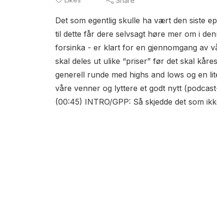
Share
Det som egentlig skulle ha vært den siste epi
til dette får dere selvsagt høre mer om i de
forsinka - er klart for en gjennomgang av 
skal deles ut ulike “priser” før det skal kå
generell runde med highs and lows og en li
våre venner og lyttere et godt nytt (podca
(00:45) INTRO/GPP: Så skjedde det som ikke 