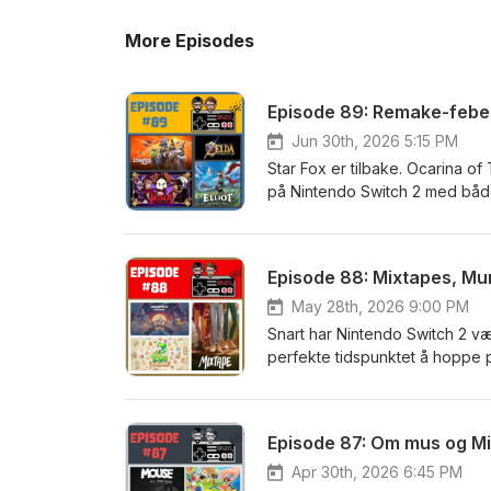
More Episodes
Episode 89: Remake-febe
Jun 30th, 2026 5:15 PM
Star Fox er tilbake. Ocarina of
på Nintendo Switch 2 med båd
av Marius Lantz Christiansen fo
mimrer om gamle favoritter, før 
Elliot: The Millennium Tales, M
Episode 88: Mixtapes, Mu
innholdsrike Nintendo Direct-
avslutter vi med litt prat om Nor
May 28th, 2026 9:00 PM
Marius Lantz Christiansen Ninten
Snart har Nintendo Switch 2 vær
NYHETSRUNDEN Nintendo Music tilgjengelig i nettleser (27:30) Nintendo Direct (09.06.2026)
perfekte tidspunktet å hoppe på
Xenoblade Chronicles og Gene
for The Adventures of Elliot og
Groove – demo ute Nintendo S
også på hyllesten etter alle top
Resonance (50:15) Ocarina of Time Remake (01:04:30) MER FRA SUMMER GAME FEST To nye
trivelig tur til Mummidalen i M
Episode 87: Om mus og Mi
Cuphead-spill Rayman Legends Retold Castle
spillet Yoshi and the Mysterious
Revelation (01:17:15) NYE SPIL
INTRO &amp; GPP (02:00) Snart
Apr 30th, 2026 6:45 PM
Nintendo Switch 2) (01:26:00) 