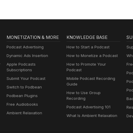
MONETIZATION & MORE
KNOWLEDGE BASE
SU
Podcast Advertising
How to Start a Podcast
Sup
Dynamic Ads Insertion
How to Monetize a Podcast
Wha
y
Apple Podcasts
How to Promote Your
Fre
Subscriptions
Podcast
Pod
Submit Your Podcast
Mobile Podcast Recording
Po
Guide
Switch to Podbean
Pod
How to Use Group
Podbean Plugins
Recording
Ba
Free Audiobooks
Podcast Advertising 101
Res
Ambient Relaxation
What Is Ambient Relaxation
Dev