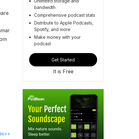
Unlimited storage and
bandwidth
pare
Comprehensive podcast stats
Distribute to Apple Podcasts,
Spotify, and more
emmar
Make money with your
nom
podcast
Get Started
It is Free
des>>