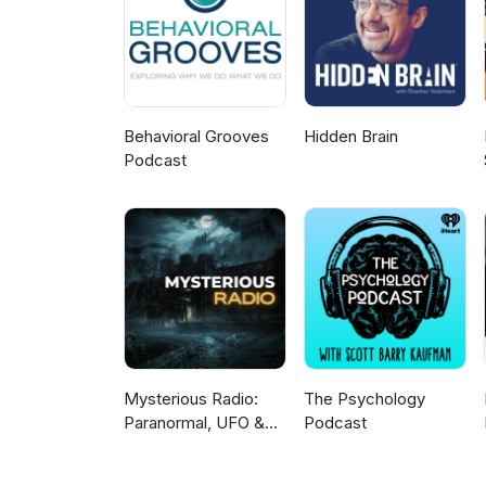
som både fascinerar, förbrylla
Behavioral Grooves
Hidden Brain
Podcast
Mysterious Radio:
The Psychology
Paranormal, UFO &
Podcast
LORE Interviews