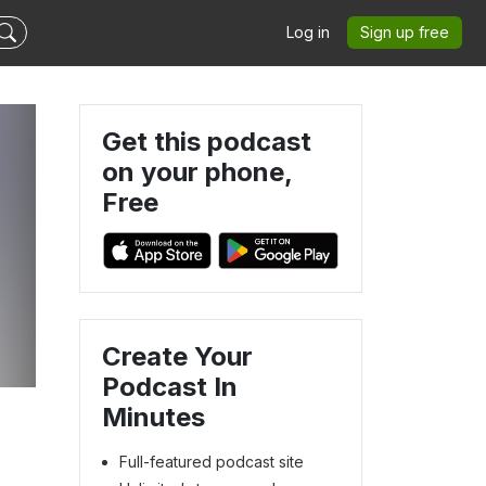
Log in
Sign up free
Get this podcast
on your phone,
Free
Create Your
Podcast In
Minutes
Full-featured podcast site