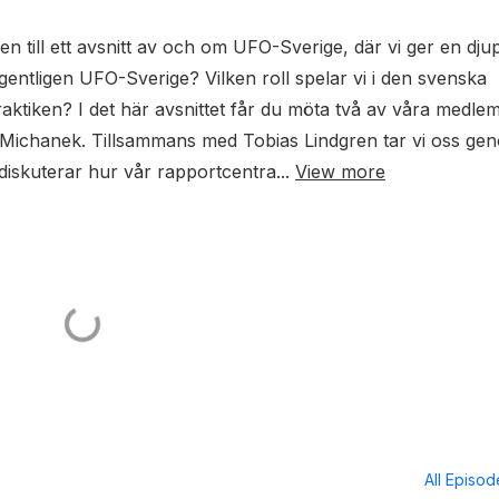
till ett avsnitt av och om UFO-Sverige, där vi ger en dju
 egentligen UFO-Sverige? Vilken roll spelar vi i den svenska
raktiken? I det här avsnittet får du möta två av våra medl
ichanek. Tillsammans med Tobias Lindgren tar vi oss ge
iskuterar hur vår rapportcentra...
View more
All Episo