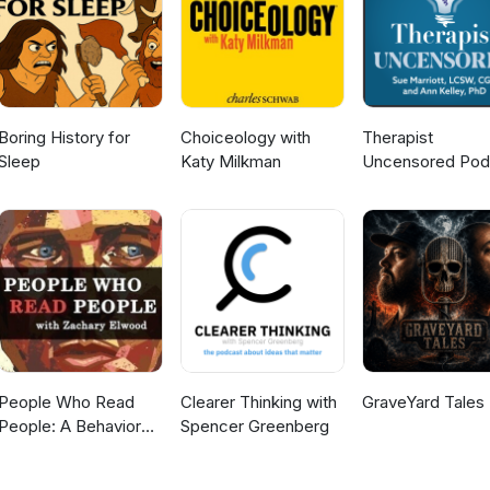
r och fortfarande väcker frågor. Det här är UFO-Sverige.
Boring History for
Choiceology with
Therapist
Sleep
Katy Milkman
Uncensored Pod
People Who Read
Clearer Thinking with
GraveYard Tales
People: A Behavior
Spencer Greenberg
and Psychology
Podcast