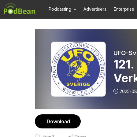
Podcasting
Advertisers
Enterprise
UFO-Sv
121.
Ver
2025-08
Download
Likes
1