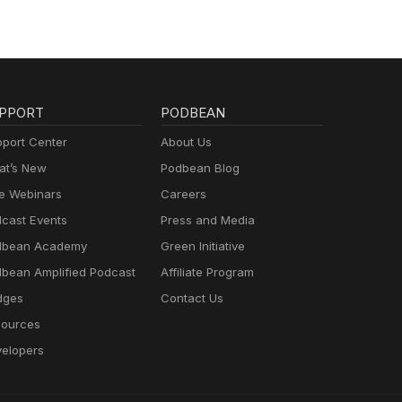
PPORT
PODBEAN
port Center
About Us
t’s New
Podbean Blog
e Webinars
Careers
cast Events
Press and Media
dbean Academy
Green Initiative
bean Amplified Podcast
Affiliate Program
dges
Contact Us
ources
elopers