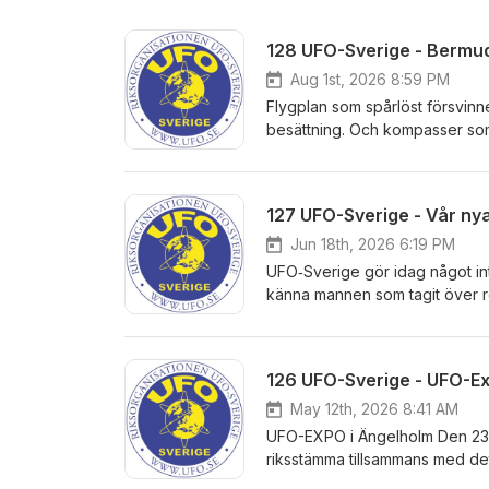
128 UFO-Sverige - Bermu
Aug 1st, 2026 8:59 PM
Flygplan som spårlöst försvinn
besättning. Och kompasser som p
gäckat mänskligheten och blivi
upp Bermudatriangeln. Välkomm
det uppenbara. Vad är egentli
127 UFO-Sverige - Vår ny
märkliga innehåll? Är dessa omr
som vi har blivit meddragna att 
Jun 18th, 2026 6:19 PM
sig experten Anders Berglund. 
UFO‑Sverige gör idag något inte 
kända fallen och försöker först
känna mannen som tagit över r
med nu, för endast ett knapptr
ordförande. Under ledning av 
Bermudatriangeln.
hamnade i ufologins värld, vad
Det blir ett samtal som rör sig
126 UFO-Sverige - UFO-E
och gravitation. Förvänta dig 
egentligen rör sig på himlen —
May 12th, 2026 8:41 AM
människan bakom titeln, och ka
UFO-EXPO i Ängelholm Den 23 m
engagerade organisationer när
riksstämma tillsammans med de
tillsammans med Clas Svahn o