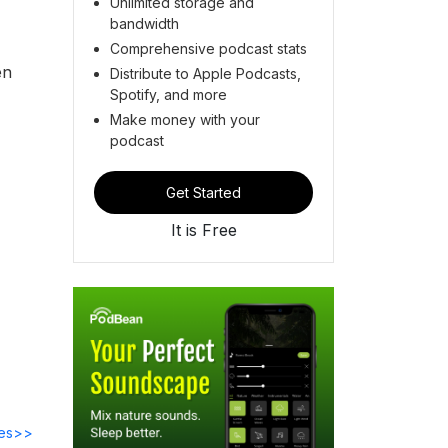
Unlimited storage and
bandwidth
Comprehensive podcast stats
en
Distribute to Apple Podcasts,
Spotify, and more
Make money with your
podcast
Get Started
It is Free
des>>