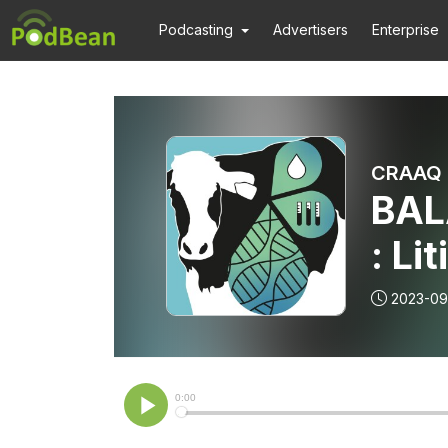
Podcasting
Advertisers
Enterprise
CRAAQ 
BALA
: Li
2023-09