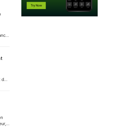
e
at
t de
t,
ve
en
eur,