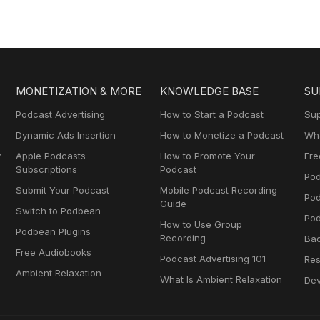
MONETIZATION & MORE
KNOWLEDGE BASE
SU
Podcast Advertising
How to Start a Podcast
Sup
Dynamic Ads Insertion
How to Monetize a Podcast
Wha
y
Apple Podcasts
How to Promote Your
Fre
Subscriptions
Podcast
Pod
Submit Your Podcast
Mobile Podcast Recording
Po
Guide
Switch to Podbean
Pod
How to Use Group
Podbean Plugins
Recording
Ba
Free Audiobooks
Podcast Advertising 101
Res
Ambient Relaxation
What Is Ambient Relaxation
Dev