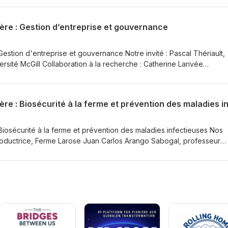
vec Ce projet est financé par l’entremise du
mentaire en vertu du Partenariat canadien pour l’agriculture, enten
ère : Gestion d’entreprise et gouvernance
ents du Canada et du Québec.
Gestion d'entreprise et gouvernance Notre invité : Pascal Thériault,
sité McGill Collaboration à la recherche : Catherine Larivée
iative du CRAAQ En collaboration avec Ce projet est financé
nnov'Action agroalimentaire en vertu du Partenariat canadien pour
e entre les gouvernements du Canada et du Québec.
 Biosécurité à la ferme et prévention des maladies infectieuses Nos
productrice, Ferme Larose Juan Carlos Arango Sabogal, professeur
étérinaire - Département de pathologie et microbiologie, Université
cherche : Catherine Larivée Bazinet (Lactanet) et CRAAQ Une initiat
 Innov'Action
tenariat canadien pour l’agriculture, entente conclue entre les
du Québec.