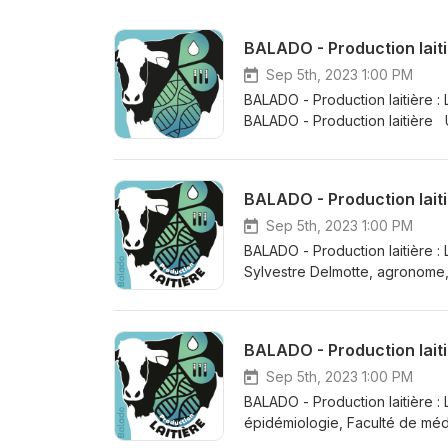
BALADO - Production laitiè
Sep 5th, 2023 1:00 PM
BALADO - Production laitière :
BALADO - Production laitière Une init
par l’entremise du Programme I
l’agriculture, entente conclu
BALADO - Production laiti
Sep 5th, 2023 1:00 PM
BALADO - Production laitière : 
Sylvestre Delmotte, agronome
l'agriculture du Québec Jean-
Lactanet Collaboration à la re
du CRAAQ En collaboration avec Ce projet est financé par l’entremise du Programme
BALADO - Production laitiè
agroalimentaire en vertu du Par
gouvernements du Canada et 
Sep 5th, 2023 1:00 PM
BALADO - Production laitière : 
épidémiologie, Faculté de méde
Ferme Y. Lampron &amp; fils Co