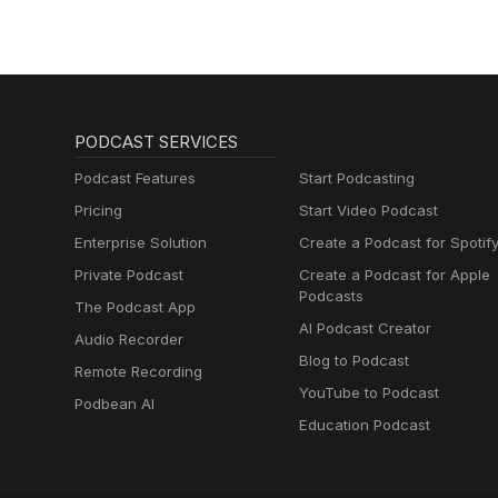
And Suicide
PODCAST SERVICES
Podcast Features
Start Podcasting
Pricing
Start Video Podcast
Enterprise Solution
Create a Podcast for Spotif
Private Podcast
Create a Podcast for Apple
Podcasts
The Podcast App
AI Podcast Creator
Audio Recorder
Blog to Podcast
Remote Recording
YouTube to Podcast
Podbean AI
Education Podcast