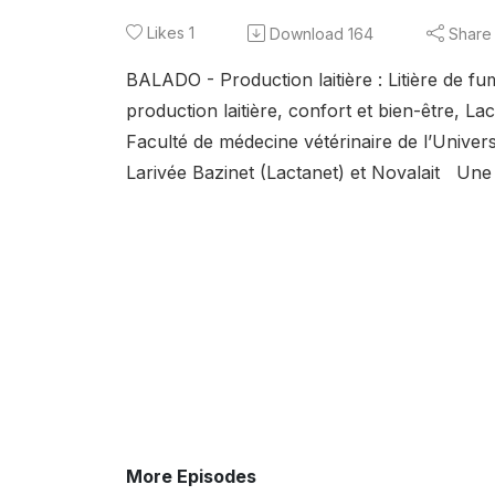
Likes
1
Download
164
Share
BALADO - Production laitière : Litière de f
production laitière, confort et bien-être, La
Faculté de médecine vétérinaire de l’Univers
Larivée Bazinet (Lactanet) et Novalait U
More Episodes