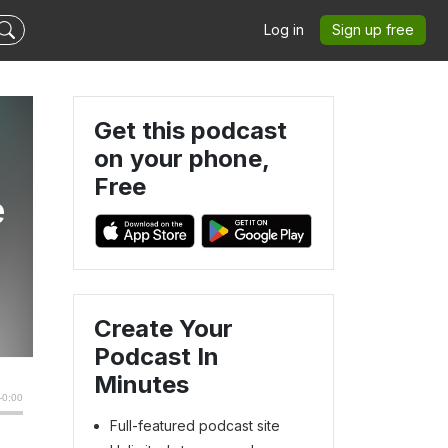
Log in
Sign up free
Get this podcast
on your phone,
Free
e
Create Your
Podcast In
Minutes
Full-featured podcast site