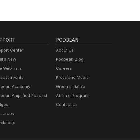
PPORT
PODBEAN
port Center
About Us
t’s New
Podbean Blog
e Webinars
Careers
cast Events
Press and Media
dbean Academy
Green Initiative
bean Amplified Podcast
Affiliate Program
dges
Contact Us
ources
elopers