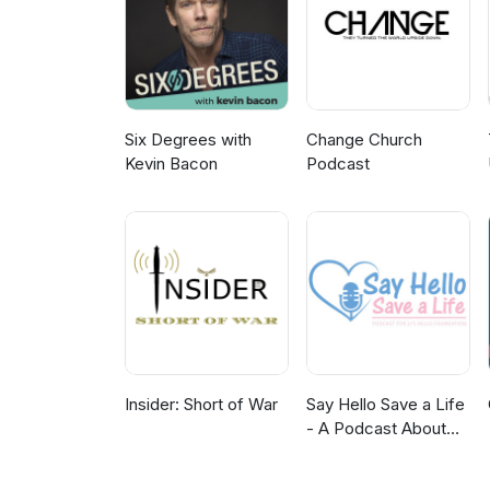
Six Degrees with
Change Church
Kevin Bacon
Podcast
Insider: Short of War
Say Hello Save a Life
- A Podcast About
Teenage Mental
Health, Depression