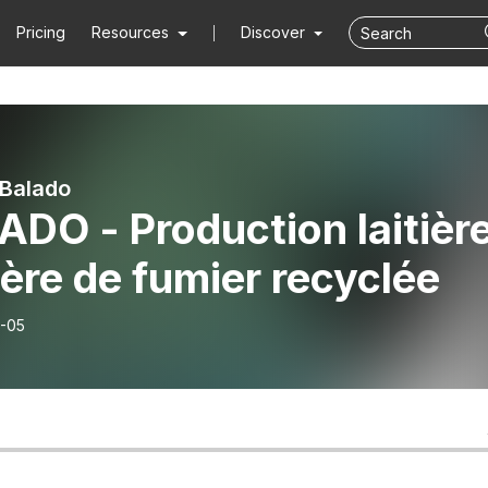
Pricing
Resources
Discover
Balado
DO - Production laitièr
tière de fumier recyclée
-05