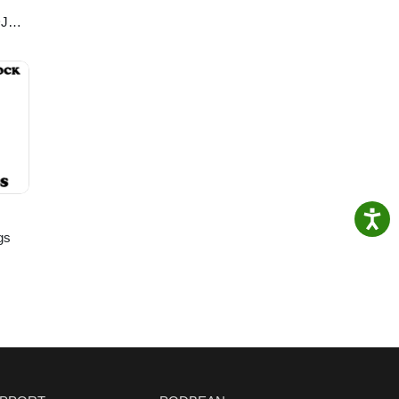
DJ
gs