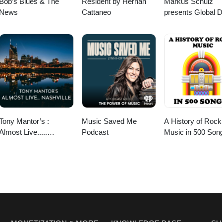
Bob’s Blues & The
Resident by Hernan
Markus Schulz
News
Cattaneo
presents Global 
Broadcast
Tony Mantor’s :
Music Saved Me
A History of Rock
Almost Live.....
Podcast
Music in 500 Son
Nashville