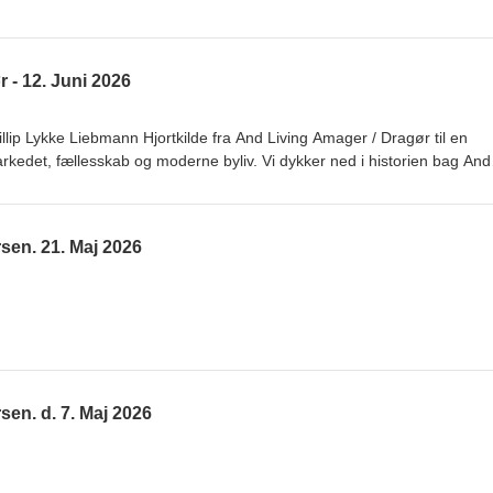
 - 12. Juni 2026
lip Lykke Liebmann Hjortkilde fra And Living Amager / Dragør til en
edet, fællesskab og moderne byliv. Vi dykker ned i historien bag And
s boliger og de muligheder og udfordringer, der følger med at skabe
 en storby i udvikling. Phillip deler sine erfaringer fra branchen, fortæl
ger og giver sit perspektiv på, hvordan boligformer, bæredygtighed og
sen. 21. Maj 2026
 rolle i fremtidens boligmarked. Lyt med til en inspirerende samtale fyld
ker om, hvordan vi kommer til at bo og leve i fremtiden.
en. d. 7. Maj 2026