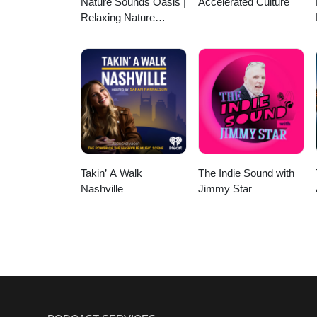
Nature Sounds Oasis |
Accelerated Culture
Relaxing Nature
Sounds For Sleep,
Meditation, Relaxation
Or Focus | Sounds Of
Nature | Sleep
Sounds, Sleep Music,
Meditation Sounds,
Ocean Waves, Rain,
White Noise & More
Takin’ A Walk
The Indie Sound with
Nashville
Jimmy Star