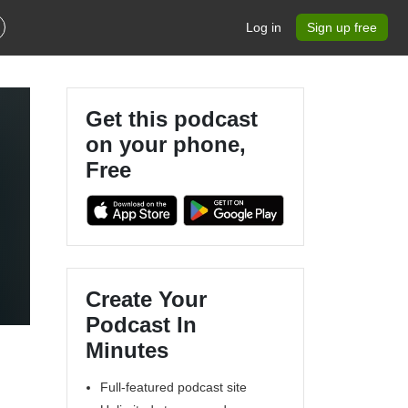
Log in
Sign up free
Get this podcast
on your phone,
Free
Create Your
Podcast In
Minutes
Full-featured podcast site