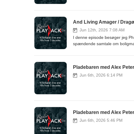
And Living Amager / Dragør
Jun 12th, 2026 7:08 AM
I denne episode besøger jeg Phil
spændende samtale om boligmark
Living, visionerne for fremtiden
attraktive rammer for mennesker i
om arbejdet med And Living Ama
Pladebaren med Alex Peter
fællesskaber kan spille en større
med indsigter, erfaringer og tan
Jun 6th, 2026 6:14 PM
Pladebaren med Alex Peters
Jun 6th, 2026 5:46 PM