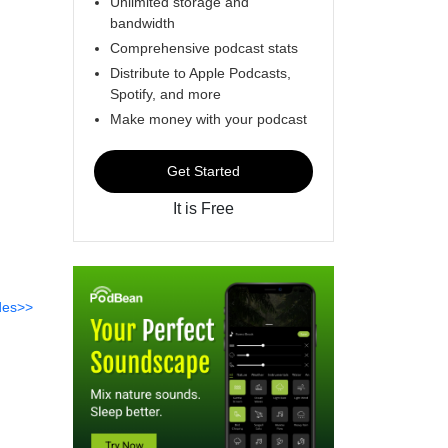
Unlimited storage and
bandwidth
Comprehensive podcast stats
Distribute to Apple Podcasts,
Spotify, and more
Make money with your podcast
Get Started
It is Free
des>>