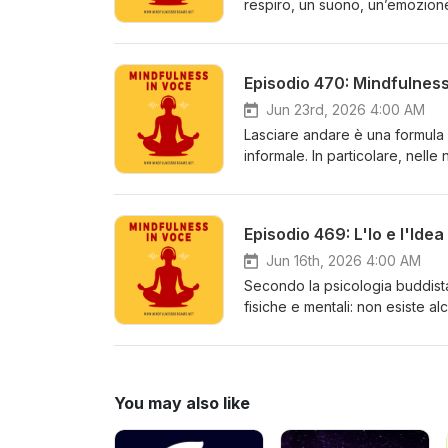
respiro, un suono, un’emozione,
proliferazione mentale, perché
percepisce. Lascia un commento
di Sylvia Clare su Medium.com
Episodio 470: Mindfulnes
Jun 23rd, 2026 4:00 AM
Lasciare andare è una formula 
informale. In particolare, nelle
custode di schemi mentali e com
commento nella nostra communi
Medium.com
Episodio 469: L'Io e l'Id
Jun 16th, 2026 4:00 AM
Secondo la psicologia buddista
fisiche e mentali: non esiste a
sofferenza psicologica è propri
Lascia un commento nella nostr
su Medium.com
You may also like