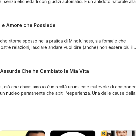
 senza etichettarli con giudizi automatici. È un antidoto naturale alla
 più siamo presenti, meno la mente si perde in storie su ciò che
 nella nostra community! https://discord.gg/hDVGVd2 Articolo origi
s e Amore che Possiede
che ritorna spesso nella pratica di Mindfulness, sia formale che
 nostre relazioni, lasciare andare vuol dire (anche) non essere più il
portamenti nocivi, ma il testimone di ciò che sei diventato. Lascia 
ty! https://discord.gg/hDVGVd2 Articolo originale di Nicole Camero
ea Assurda Che ha Cambiato la Mia Vita
, ciò che chiamiamo io è in realtà un insieme mutevole di componen
lcun nucleo permanente che abiti l'esperienza. Una delle cause della
o l'attaccamento a un io solido e immutabile, vale a dire a un'illusio
a community! https://discord.gg/hDVGVd2 Articolo originale di Shena