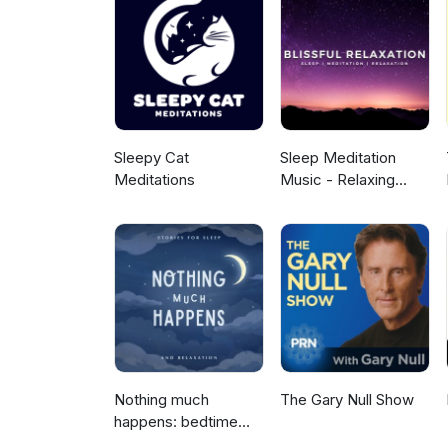
Sleepy Cat
Sleep Meditation
Meditations
Music - Relaxing
Music for Sleep,
Meditation &
Relaxation
Nothing much
The Gary Null Show
happens: bedtime
stories to help you