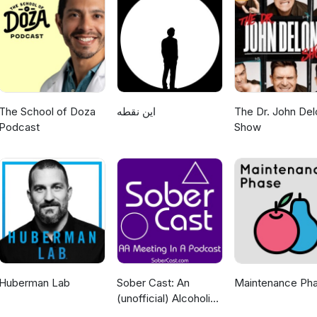
The School of Doza
این نقطه
The Dr. John Del
Podcast
Show
Huberman Lab
Sober Cast: An
Maintenance Ph
(unofficial) Alcoholics
Anonymous Podcast