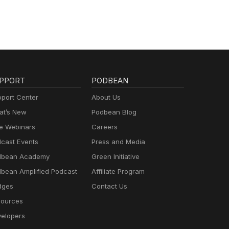
PPORT
PODBEAN
port Center
About Us
t’s New
Podbean Blog
e Webinars
Careers
cast Events
Press and Media
dbean Academy
Green Initiative
bean Amplified Podcast
Affiliate Program
dges
Contact Us
ources
elopers