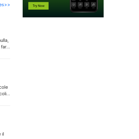
des>>
ulla,
 fare
sh
cole
coli
ascia
 il