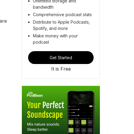
Unlimited storage and
bandwidth
Comprehensive podcast stats
are
Distribute to Apple Podcasts,
Spotify, and more
Make money with your
podcast
Get Started
It is Free