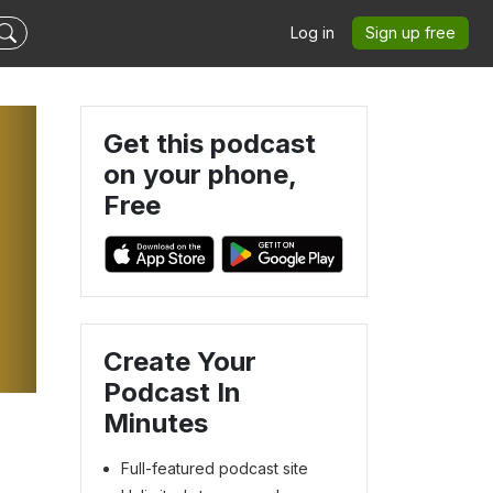
Log in
Sign up free
Get this podcast
on your phone,
Free
Create Your
Podcast In
Minutes
Full-featured podcast site