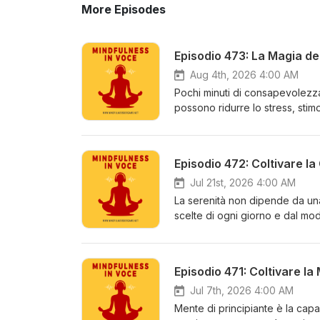
More Episodes
Episodio 473: La Magia de
Aug 4th, 2026 4:00 AM
Pochi minuti di consapevolezza
possono ridurre lo stress, stimo
niente è proprio ciò di cui ha
Lascia un commento nella nostr
Jangra su Medium.com
Episodio 472: Coltivare la
Jul 21st, 2026 4:00 AM
La serenità non dipende da una
scelte di ogni giorno e dal modo
cambiamenti di prospettiva che
un commento nella nostra comm
Hashir su Medium.com
Episodio 471: Coltivare la
Jul 7th, 2026 4:00 AM
Mente di principiante è la capa