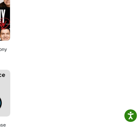
ony
ase