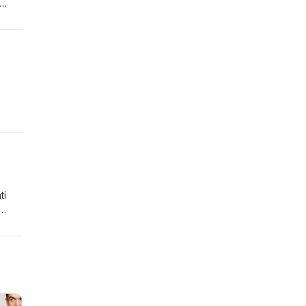
nale
un
n su
ti
ne.
liasf