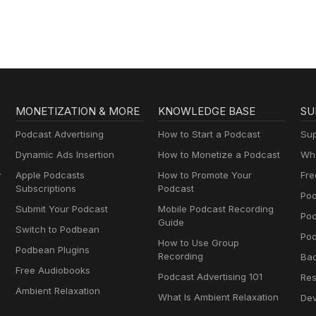
AA
MONETIZATION & MORE
KNOWLEDGE BASE
SU
Podcast Advertising
How to Start a Podcast
Sup
Dynamic Ads Insertion
How to Monetize a Podcast
Wha
y
Apple Podcasts
How to Promote Your
Fre
Subscriptions
Podcast
Pod
Submit Your Podcast
Mobile Podcast Recording
Po
Guide
Switch to Podbean
Pod
How to Use Group
Podbean Plugins
Recording
Ba
Free Audiobooks
Podcast Advertising 101
Res
Ambient Relaxation
What Is Ambient Relaxation
Dev