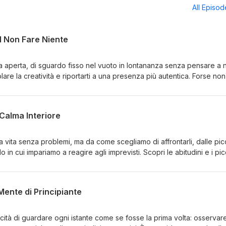
All Episo
l Non Fare Niente
 aperta, di sguardo fisso nel vuoto in lontananza senza pensare a n
lare la creatività e riportarti a una presenza più autentica. Forse non
i più bisogno. Benvenuto nella pratica giapponese chiamata boketto.
a community! https://discord.gg/hDVGVd2 Articolo originale di Vika
 Calma Interiore
 vita senza problemi, ma da come scegliamo di affrontarli, dalle pic
 in cui impariamo a reagire agli imprevisti. Scopri le abitudini e i pic
 aiutano a restare calmi anche quando tutto sembra andare storto. L
unity! https://discord.gg/hDVGVd2 Articolo originale di Muhammad
 Mente di Principiante
cità di guardare ogni istante come se fosse la prima volta: osservare