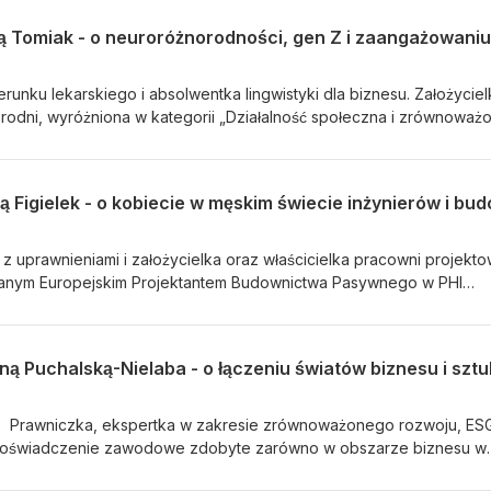
unku lekarskiego i absolwentka lingwistyki dla biznesu. Założycielk
rodni, wyróżniona w kategorii „Działalność społeczna i zrównoważ
der 25. Szerzy świadomość na temat osób neuroatypowych - uczy o
mysłów, na przykład u dyslektyków, synestetów, autystów czy osób
zęli dostrzegać potrzeby osób neuroatypowych i uwrażliwili na n
: linkedin.com/in/weronikatomiak/ Facebook:
.7/ Instagram: instagram.com/curly_weronika/ Fundacja
oznorodni.pl/ Facebook: facebook.com/neurodiversitymovementPL
 z uprawnieniami i założycielka oraz właścicielka pracowni projekto
odiversitymovementpl/ LinkedIn:
anym Europejskim Projektantem Budownictwa Pasywnego w PHI
versitymovementpl/ YouTube:
u lat aktywnie promuje wiedzę na temat budynków niskoenergetyczn
roznorodni/
tektów. Jest prelegentką na konferencjach dotyczących budownictw
o. Jej firma, PASYWNY M2, jest liderem w projektowaniu super
ą Puchalską-Nielaba - o łączeniu światów biznesu i sztu
oszczędnych domów. PASYWNY M2 jest autorem pierwszego i jedy
SSIVE HOUSE PLUS i termomodernizacji do standardu enerPhit plus
sywnym2 https://www.instagram.com/pasywnym2/
 Prawniczka, ekspertka w zakresie zrównoważonego rozwoju, E
pany/pasywnym2/ https://pasywnym2.pl/
 doświadczenie zawodowe zdobyte zarówno w obszarze biznesu w
k i w sektorze publicznym oraz w środowisku startupów. Magdalena j