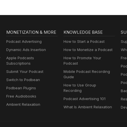
MONETIZATION & MORE
KNOWLEDGE BASE
SU
Podcast Advertising
How to Start a Podcast
Sup
Dynamic Ads Insertion
How to Monetize a Podcast
Wha
y
Apple Podcasts
How to Promote Your
Fre
Subscriptions
Podcast
Pod
Submit Your Podcast
Mobile Podcast Recording
Po
Guide
Switch to Podbean
Pod
How to Use Group
Podbean Plugins
Recording
Ba
Free Audiobooks
Podcast Advertising 101
Res
Ambient Relaxation
What Is Ambient Relaxation
Dev