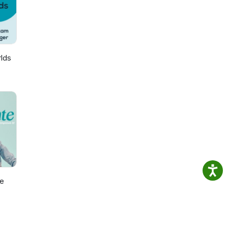
lds
e