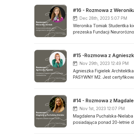
Dec 28th, 2023 5:07 PM
Weronika Tomiak Studentka kier
prezeska Fundacji Neuroróżno
rozwój” tytułem Forbes 25 un
różnicach w funkcjonowaniu u
ADHDowych, byśmy w końcu zac
struktury systemowe. LinkedIn
facebook.com/weronika.tomiak
Nov 29th, 2023 12:49 PM
Neuroróżnorodni www: neuror
Agnieszka Figielek Architektka
Instagram: instagram.com/neur
PASYWNY M2. Jest certyfikow
linkedin.com/company/neurodi
Darmstadt. Od ponad trzynast
youtube.com/@FundacjaNeuro
prowadzi szkolenia dla archi
energooszczędnego i pasywneg
#14 - Rozmowa z Magdalen
komfortowych i super energo
w Polsce budynku w klasie PA
Nov 1st, 2023 12:07 PM
https://www.facebook.com/pa
Magdalena Puchalska-Nielaba
https://www.linkedin.com/com
posiadająca ponad 20-letnie
Polsce i Wielkiej Brytanii, ja