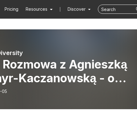
Pricing
Resources
Discover
iversity
 Rozmowa z Agnieszką
yr-Kaczanowską - o
wadzeniu fundacji
-05
ierającej mamy
racające na rynek pracy