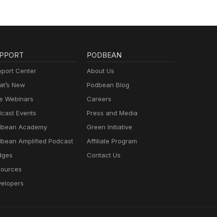
PPORT
PODBEAN
port Center
About Us
t’s New
Podbean Blog
e Webinars
Careers
cast Events
Press and Media
dbean Academy
Green Initiative
bean Amplified Podcast
Affiliate Program
dges
Contact Us
ources
elopers