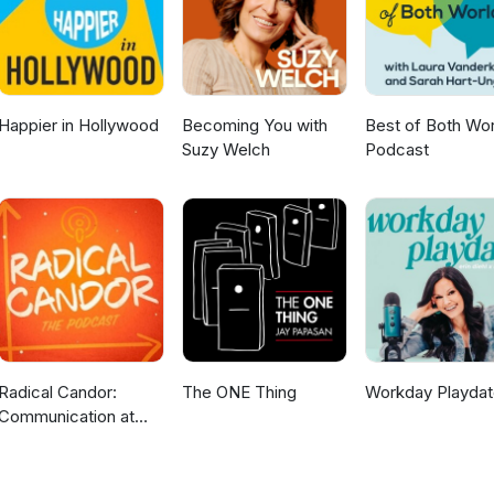
viewAsMember=true
Happier in Hollywood
Becoming You with
Best of Both Wor
Suzy Welch
Podcast
Radical Candor:
The ONE Thing
Workday Playdat
Communication at
Work