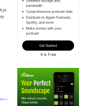
Unlimited storage and
bandwidth
.pl.
Comprehensive podcast stats
ety
Distribute to Apple Podcasts,
Spotify, and more
Make money with your
podcast
Get Started
It is Free
des>>