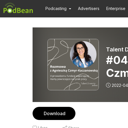
Podcasting
Advertisers
Enterprise
Talent D
#04
Czm
pro
2022-04
wsp
pow
Download
Likes