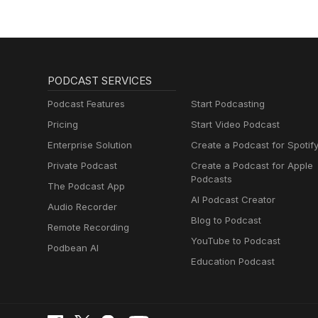
PODCAST SERVICES
Podcast Features
Start Podcasting
Pricing
Start Video Podcast
Enterprise Solution
Create a Podcast for Spotif
Private Podcast
Create a Podcast for Apple
Podcasts
The Podcast App
AI Podcast Creator
Audio Recorder
Blog to Podcast
Remote Recording
YouTube to Podcast
Podbean AI
Education Podcast