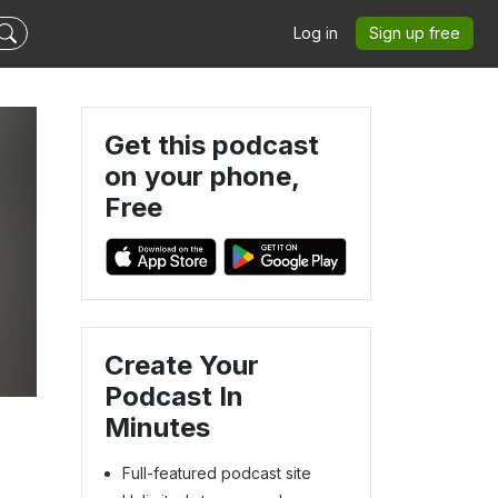
Log in
Sign up free
Get this podcast
on your phone,
Free
Create Your
Podcast In
Minutes
Full-featured podcast site