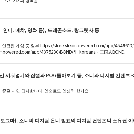
greal 고묘 포더의 명복을
패, 인디, 메챠, 영화 등), 드래곤소드, 랑그릿사 등
eal 언급된 게임 중 일부 https://store.steampowered.com/app/4549610/_
ampowered.com/app/4375230/BOND/?l=koreana - 三国志BOND
d.com/app/4570720/_/ - 드래곤소드 : 어웨이크닝
m/app/1272160/The_Life_and_Suffering_of_Sir_Brante/ - The Life an
s://nl.go.kr/NL/contents/N40800000000.do?schM=view&amp;schId=E
- 국립중앙도서관 전시 ‘단종 한국 게임, 다시 켜다’
/pogreal 좋은 사연 감사합니다. 앞으로도 열심히 할게요