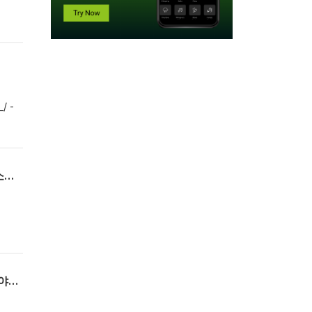
/ -
d
V-
704 - 긴 사연과 중간중간 단신 끼워넣기와 잡설과 POG돌아보기 등, 소니와 디지털 컨텐츠 소유권 이야기, 그외 단신
703 - 사연(제노블, 드래곤즈도그마), 소니의 디지털 온니 발표와 디지털 컨텐츠의 소유권 이야기, 기타 단신