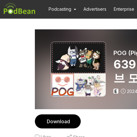
Podcasting
Advertisers
Enterprise
POG (Pi
63
브 
오브
E
2024
Download
Likes