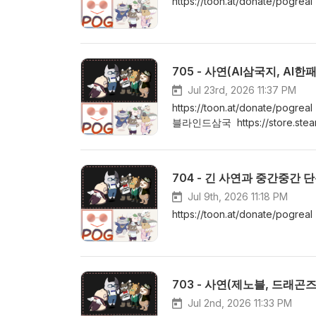
https://toon.at/donate/po
705 - 사연(AI삼국지, AI한
Jul 23rd, 2026 11:37 PM
https://toon.at/donate/pogr
블라인드삼국 https://store.ste
https://store.steampowere
https://store.steampowered.co
Suffering of Sir Brante http
20260710083434442100 
Jul 9th, 2026 11:18 PM
https://toon.at/donate
Jul 2nd, 2026 11:33 PM