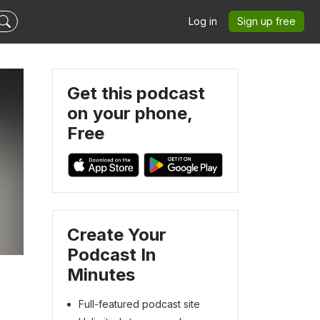
Log in
Sign up free
Get this podcast
on your phone,
Free
Create Your
Podcast In
Minutes
Full-featured podcast site