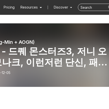
Pricing
Resources
Discover
g-Min + AOGN)
9 - 드퀘 몬스터즈3, 저니 오
모나크, 이런저런 단신, 패스
 엑자일, 기타 잡썰
-12-05