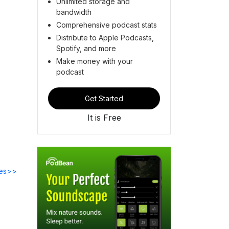
Unlimited storage and
bandwidth
Comprehensive podcast stats
Distribute to Apple Podcasts,
Spotify, and more
Make money with your
podcast
Get Started
It is Free
des>>