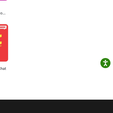
eo
Chat