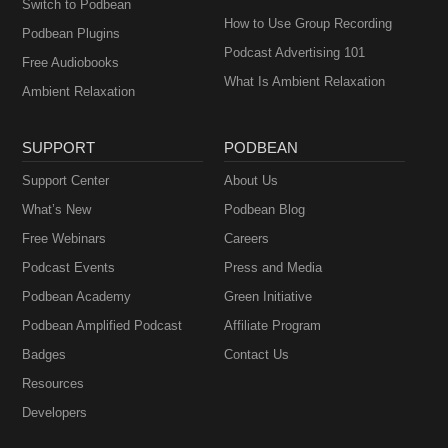
Switch to Podbean
How to Use Group Recording
Podbean Plugins
Podcast Advertising 101
Free Audiobooks
What Is Ambient Relaxation
Ambient Relaxation
SUPPORT
PODBEAN
Support Center
About Us
What’s New
Podbean Blog
Free Webinars
Careers
Podcast Events
Press and Media
Podbean Academy
Green Initiative
Podbean Amplified Podcast
Affiliate Program
Badges
Contact Us
Resources
Developers