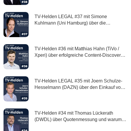
Welt
TV-Helden LEGAL #37 mit Simone
Kuhlmann (Uni Hamburg) über die
Regulierung von Plattformen über die Digital
Services Act (DAS) und den Digital Marktes
Act (DMA)
TV-Helden #36 mit Matthias Hahn (TiVo /
Xperi) über erfolgreiche Content-Discovery
im Inhalte-Dschungel und Anforderungen an
zukunftsfähige IPTV-Plattformen
TV-Helden LEGAL #35 mit Joern Schulze-
Hesselmann (DAZN) über den Einkauf von
großen Sportrechten und Lizenzierung
TV-Helden #34 mit Thomas Lückerath
(DWDL) über Quotenmessung und warum
die Privaten Sendergruppen Marktanteile