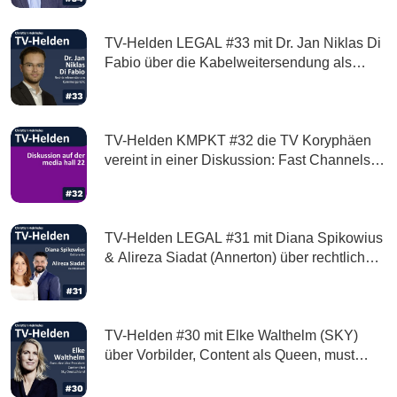
verlieren
TV-Helden LEGAL #33 mit Dr. Jan Niklas Di
Fabio über die Kabelweitersendung als
Bestandteil der Verwertungskette
TV-Helden KMPKT #32 die TV Koryphäen
vereint in einer Diskussion: Fast Channels &
AVOD Hype oder Revolution? mit Bene
Frey, Andreas Gerhardt, Ronny Lutzi und
Thomas Münzner
TV-Helden LEGAL #31 mit Diana Spikowius
& Alireza Siadat (Annerton) über rechtliche
Rahmenbedingungen bei Erstellung, Kauf
und Vermarktung von NFT wie auch deren
Regulierung
TV-Helden #30 mit Elke Walthelm (SKY)
über Vorbilder, Content als Queen, must
haves einer TV-Plattform und Sky-Originals