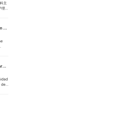
腺科主
护理
全方
化治疗
Peter Clayton - Growth decoded: Managing pharmacogenomics and AI to transform hormone therapy predictions
he
Peter Clayton - El crecimiento descifrado: Gestionar la farmacogenómica y la IA para transformar las predicciones de la terapia hormonal
t
sidad
s de
dica
 de
en