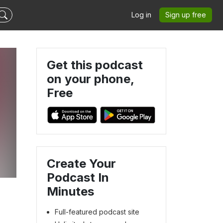
Log in
Sign up free
Get this podcast
on your phone,
Free
Create Your
Podcast In
Minutes
Full-featured podcast site