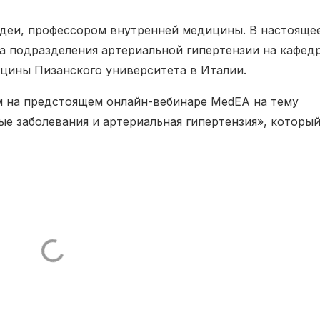
деи, профессором внутренней медицины. В настояще
а подразделения артериальной гипертензии на кафед
цины Пизанского университета в Италии.
м на предстоящем онлайн-вебинаре MedEA на тему
е заболевания и артериальная гипертензия», которы