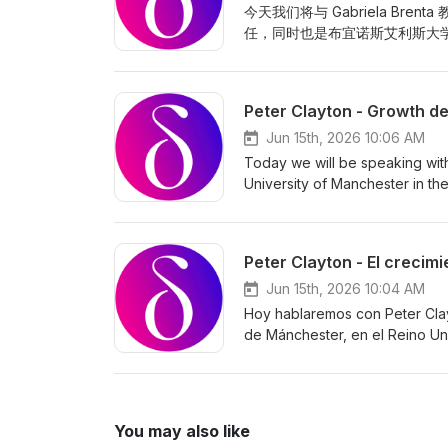
en el diagnóstico y manejo de l
今天我们将与 Gabriela Bren
任，同时也是布宜诺斯艾利斯大
的复杂性，并认识到对患者进行
位提升其生活质量是一个复杂的过
的重要性》，面向内分泌科医生
Jun 15th, 2026 10:06 AM
Today we will be speaking with
University of Manchester in th
pharmacogenomics and how it c
disorders.This podcast is part 
Decision Making in the Managem
paediatricians working in gro
may be of interest also to spec
Jun 15th, 2026 10:04 AM
Hoy hablaremos con Peter Clay
de Mánchester, en el Reino Uni
describir la farmacogenómica y
pacientes con trastornos del 
continua titulado «Toma de deci
2026», dirigido a profesionales
You may also like
los trastornos del crecimient