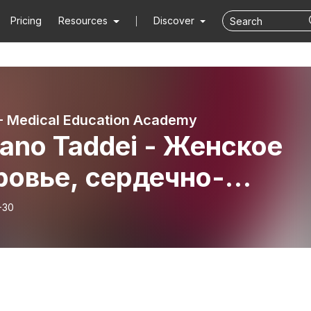
Pricing
Resources
Discover
 Medical Education Academy
fano Taddei - Женское
ровье, сердечно-
удистые заболевания и
-30
ериальная гипертензия