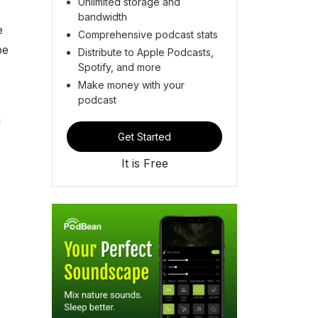
Unlimited storage and
bandwidth
е
Comprehensive podcast stats
ре
Distribute to Apple Podcasts,
Spotify, and more
Make money with your
podcast
й
Get Started
It is Free