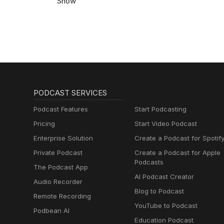
Show
PODCAST SERVICES
Podcast Features
Start Podcasting
Pricing
Start Video Podcast
Enterprise Solution
Create a Podcast for Spotif
Private Podcast
Create a Podcast for Apple
Podcasts
The Podcast App
AI Podcast Creator
Audio Recorder
Blog to Podcast
Remote Recording
YouTube to Podcast
Podbean AI
Education Podcast