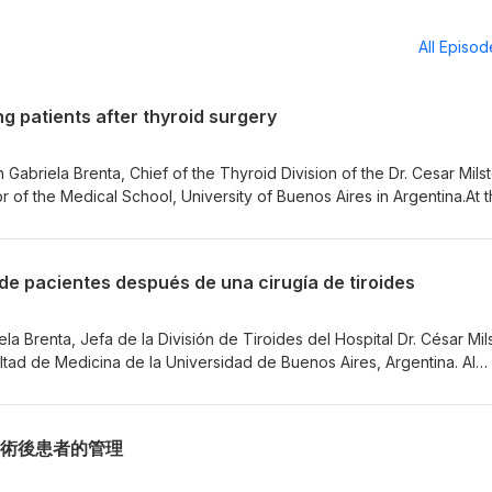
All Episo
g patients after thyroid surgery
Gabriela Brenta, Chief of the Thyroid Division of the Dr. Cesar Milst
r of the Medical School, University of Buenos Aires in Argentina.At 
should be able to appreciate the complexities of care post thyroid
nalised and long term treatment of patients, as well as understandi
for patients with hypothyroidism is complex.This podcast is part of th
de pacientes después de una cirugía de tiroides
programme entitled Hypothyroidism 2026 Importance of Personalise
ogists and other healthcare professionals involved in the diagnosis 
rs.
 Brenta, Jefa de la División de Tiroides del Hospital Dr. César Mil
ltad de Medicina de la Universidad de Buenos Aires, Argentina. Al
entes podrán comprender la complejidad de la atención posterior a l
dad de un tratamiento personalizado y a largo plazo, así como la
lidad de vida de los pacientes con hipotiroidismo. Este podcast for
甲狀腺手術後患者的管理
ón médica continua titulado «Hipotiroidismo 2026: Importancia del
rigido a endocrinólogos y otros profesionales de la salud involucr