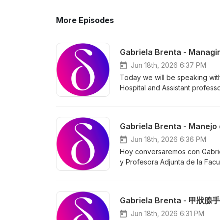
More Episodes
Gabriela Brenta - Managin
Jun 18th, 2026 6:37 PM
Today we will be speaking with 
Hospital and Assistant professo
end of this podcast, learners 
surgery and the need for perso
that maximising quality of life 
Gabriela Brenta - Manejo 
continuing medical education 
treatment targeting endocrinol
Jun 18th, 2026 6:36 PM
management of thyroid disorde
Hoy conversaremos con Gabriela
y Profesora Adjunta de la Facu
finalizar este podcast, los oy
cirugía de tiroides y la necesi
complejidad de optimizar la ca
Gabriela Brenta - 
parte del programa de educaci
Tratamiento Personalizado», di
Jun 18th, 2026 6:31 PM