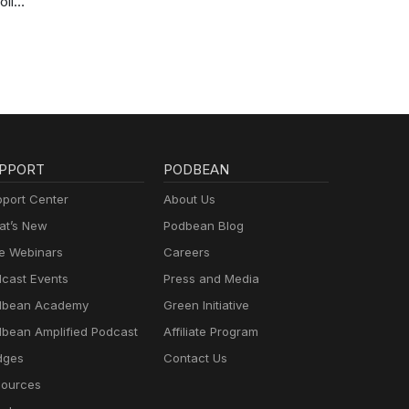
olics
cast
PPORT
PODBEAN
port Center
About Us
t’s New
Podbean Blog
e Webinars
Careers
cast Events
Press and Media
dbean Academy
Green Initiative
bean Amplified Podcast
Affiliate Program
dges
Contact Us
ources