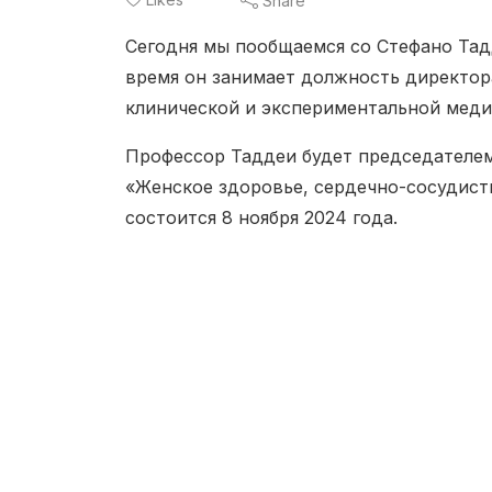
Share
Сегодня мы пообщаемся со Стефано Тад
время он занимает должность директор
клинической и экспериментальной меди
Профессор Таддеи будет председателе
«Женское здоровье, сердечно-сосудисты
состоится 8 ноября 2024 года.