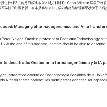
os trastornos tiroideos.
ta 教授进行对话。她是阿根廷布宜诺斯艾利斯 Dr. Cesar Milstein 医院甲状
学医学院的助理教授。在本播客结束时，学习者将能够理解甲状腺手术后
个体化、长期治疗的必要性，同时理解对于甲状腺功能减退症患者而言，
程。本播客隶属于继续医学教育计划《2026 甲状腺功能减退症：个体
及其他从事甲状腺疾病诊断与管理的医护人员。
 Peter Clayton, Emeritus professor of Paediatric Endocrinology at t
e Uk.At the end of this podcast, learners should be able to describe
an impact the future care and management of patients with growth
of the continuing medical education programme in entitled “Digital
ent of Growth Disorders 2026”, targeting clinicians, particularly
wth disorder management and those in general practise.Some conten
ialist growth disorder nurses.
ton, catedrático emérito de Endocrinología Pediátrica de la Univer
do.Al finalizar este pódcast, los participantes deberían ser capace
 cómo puede influir en la atención y el tratamiento futuros de los
crecimiento.Este pódcast forma parte del programa de formación mé
siones digitales en el tratamiento de los trastornos del crecimiento
 clínicos, en particular a pediatras especializados en el tratamiento
o y a médicos de atención primaria.Algunos contenidos también pued