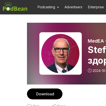
Podcasting
Advertisers
Enterprise
MedEA -
Ste
здо
сос
2024-10
арт
Download
Likes