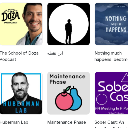
l de enfermería especializado en trastornos del crecimiento.
The School of Doza
این نقطه
Nothing much
Podcast
happens: bedtim
stories to help y
sleep
Huberman Lab
Maintenance Phase
Sober Cast: An