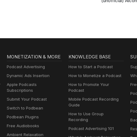
(unofficial) Alcoh
Anonymous Pod
AA
MONETIZATION & MORE
KNOWLEDGE BASE
SU
Podcast Advertising
How to Start a Podcast
Sup
Dynamic Ads Insertion
How to Monetize a Podcast
Wha
y
Apple Podcasts
How to Promote Your
Fre
Subscriptions
Podcast
Pod
Submit Your Podcast
Mobile Podcast Recording
Po
Guide
Switch to Podbean
Pod
How to Use Group
Podbean Plugins
Recording
Ba
Free Audiobooks
Podcast Advertising 101
Res
Ambient Relaxation