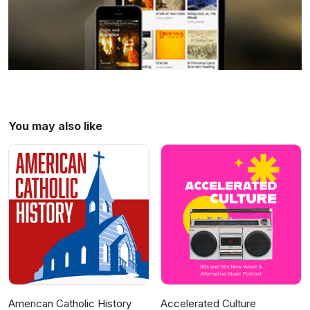
ایران نوین نوشته استفانی کرونینکتاب بازیگران
عصر طلایی نوشته ابراهیم خواجه نوریکتاب ایران
بین دو انقلاب نوشته یرواند آبراهامیانکتاب کودتاهای
ایران نوشته سهراب یزدانیاسناد وزارت خارجه
انگلیس در خصوص ایران. Hosted on Acast. See
acast.com/privacy for more information.
You may also like
American Catholic History
Accelerated Culture