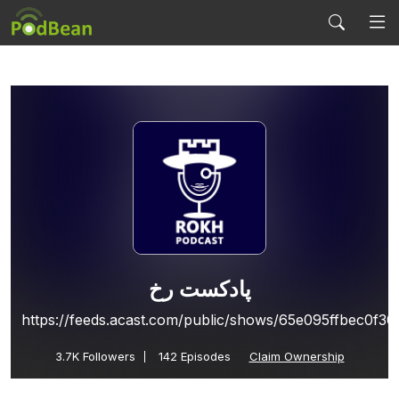
پادکست رخ
https://feeds.acast.com/public/shows/65e095ffbec0f3
3.7K
Followers
142 Episodes
Claim Ownership