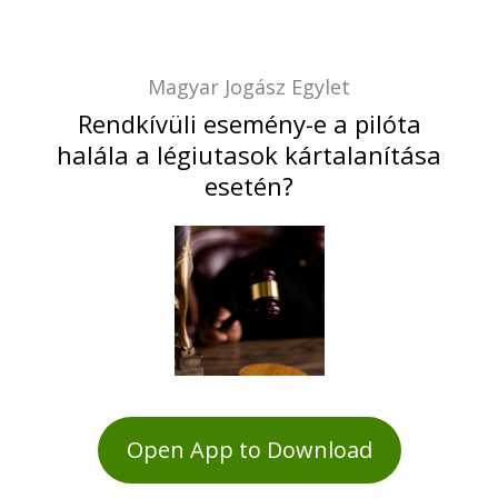
Magyar Jogász Egylet
Rendkívüli esemény-e a pilóta
halála a légiutasok kártalanítása
esetén?
Open App to Download